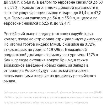
до 53,8 п. с 54,8 п., в целом по еврозоне снизился до 53
п. с 53,2 п. Кроме того, индекс деловой активности в
секторе услуг Франции вырос в марте до 51,4 п. с 47,2
п., в Германии снизился до 54 п. с 55,9 п., в целом по
еврозоне снизился с 52,6 п. до 52,4 п.
Российский рынок поддержал своих зарубежных
коллег, продемонстрировав отрицательную динамику.
По итогам торгов индекс ММВБ снизился на 0,72%,
закрывшись на уровне 1297,96 п. Ближайшей
поддержкой для индекса выступает уровень 1276 п.
Как и прежде ситуация вокруг Крыма, а также
возможное введение новых санкций Запада в
отношении России будут главными факторами,
оказывающими влияние на динамику российского
рынка.
Информация и мнения, содержащиеся в настоящей публикации, были подготовлены ООО «ИК
«ВИТУС» и предназначены исключительно для ознакомления клиентов компании. Несмотря
на то, что были приложены значительные усилия, чтобы сделать информацию,