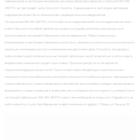
содержащуюся в настоящем материале, как можно более достоверной и полезной, ООО «ИК
«ВИТУС» не претендует на ее полноту и точность. Содержащаяся в настоящем материале
информация может быть изменена без предварительного уведомления.
Ни компания ООО «ИК «ВИТУС», ни кто-либо из ее представителей или сотрудников не несет
ответственности за любой прямой или косвенный ущерб, наступивший в результате
использования настоящей публикации или ее содержания. Любые инвестиции,
упоминаемые в настоящей публикации, могут быть связаны со значительным риском, могут
оказаться неликвидными или неприемлемыми для инвесторов. Стоимость или доход от
любых инвестиций, упомянутых в настоящей публикации, могут изменяться и испытывать
воздействие изменений процентных ставок. Прошлые результаты не являются
показателем будущих результатов. Только инвесторам, обладающим значительными
знаниями и опытом в финансовых вопросах и бизнесе и способным оценить преимущества
и риски, связанные с инвестированием в российские ценные бумаги, следует рассматривать
возможность инвестирования в какие-либо ценные бумаги или инструменты, упомянутые в
настоящей публикации. ООО «ИК «ВИТУС» имеет все необходимые лицензии. Подробности на
сайте www.vitus.ru или при обращении в офис компании по адресу: г. Пермь, ул. Ленина, 50.