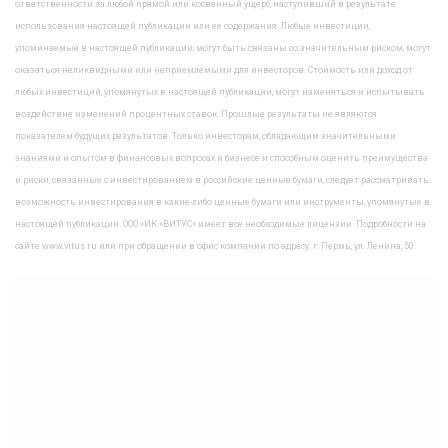
ответственности за любой прямой или косвенный ущерб, наступивший в результате
использования настоящей публикации или ее содержания. Любые инвестиции,
упоминаемые в настоящей публикации, могут быть связаны со значительным риском, могут
оказаться неликвидными или неприемлемыми для инвесторов. Стоимость или доход от
любых инвестиций, упомянутых в настоящей публикации, могут изменяться и испытывать
воздействие изменений процентных ставок. Прошлые результаты не являются
показателем будущих результатов. Только инвесторам, обладающим значительными
знаниями и опытом в финансовых вопросах и бизнесе и способным оценить преимущества
и риски, связанные с инвестированием в российские ценные бумаги, следует рассматривать
возможность инвестирования в какие-либо ценные бумаги или инструменты, упомянутые в
настоящей публикации. ООО «ИК «ВИТУС» имеет все необходимые лицензии. Подробности на
сайте www.vitus.ru или при обращении в офис компании по адресу: г. Пермь, ул. Ленина, 50.