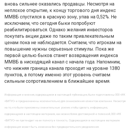
вновь сильнее оказались продавцы. Несмотря на
неплохое открытие, к концу торгового дня индекс
ММВБ спустился в красную зону, упав на 0,52%. Не
исключаем, что сегодня быки попробуют
реабилитироваться. Однако желания инвесторов
покупать акции даже по таким привлекательным
ценам пока не наблюдается. Считаем, что игрокам на
повышение нужны серьезные стимулы. Пока же
первой целью быков станет возвращения индекса
ММВБ в нисходящий канал с начала года. Напомним,
что нижняя граница канала проходит на уровне 1380
пунктов, а потому именно этот уровень считаем
сильным сопротивлением в ближайшее время.
Информация и мнения, содержащиеся в настоящей публикации, были подготовлены ООО «ИК
«ВИТУС» и предназначены исключительно для ознакомления клиентов компании. Несмотря
на то, что были приложены значительные усилия, чтобы сделать информацию,
содержащуюся в настоящем материале, как можно более достоверной и полезной, ООО «ИК
«ВИТУС» не претендует на ее полноту и точность. Содержащаяся в настоящем материале
информация может быть изменена без предварительного уведомления.