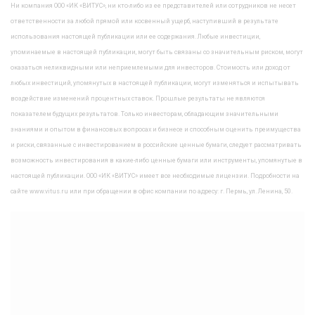
Ни компания ООО «ИК «ВИТУС», ни кто-либо из ее представителей или сотрудников не несет
ответственности за любой прямой или косвенный ущерб, наступивший в результате
использования настоящей публикации или ее содержания. Любые инвестиции,
упоминаемые в настоящей публикации, могут быть связаны со значительным риском, могут
оказаться неликвидными или неприемлемыми для инвесторов. Стоимость или доход от
любых инвестиций, упомянутых в настоящей публикации, могут изменяться и испытывать
воздействие изменений процентных ставок. Прошлые результаты не являются
показателем будущих результатов. Только инвесторам, обладающим значительными
знаниями и опытом в финансовых вопросах и бизнесе и способным оценить преимущества
и риски, связанные с инвестированием в российские ценные бумаги, следует рассматривать
возможность инвестирования в какие-либо ценные бумаги или инструменты, упомянутые в
настоящей публикации. ООО «ИК «ВИТУС» имеет все необходимые лицензии. Подробности на
сайте www.vitus.ru или при обращении в офис компании по адресу: г. Пермь, ул. Ленина, 50.