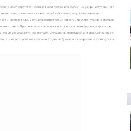
дников не несет ответственности за любой прямой или косвенный ущерб, наступивший в
 инвестиции, упоминаемые в настоящей публикации, могут быть связаны со
ля инвесторов. Стоимость или доход от любых инвестиций, упомянутых в настоящей
нтных ставок. Прошлые результаты не являются показателем будущих результатов.
совых вопросах и бизнесе и способным оценить преимущества и риски, связанные с
ожность инвестирования в какие-либо ценные бумаги или инструменты, упомянутые в