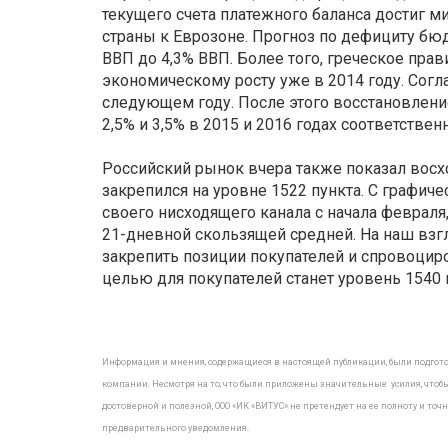
текущего счета платежного баланса достиг 
страны к Еврозоне. Прогноз по дефициту бюд
ВВП до 4,3% ВВП. Более того, греческое прав
экономическому росту уже в 2014 году. Согл
следующем году. После этого восстановлени
2,5% и 3,5% в 2015 и 2016 годах соответственн
Российский рынок вчера также показал вос
закрепился на уровне 1522 пункта. С графич
своего нисходящего канала с начала февраля
21-дневной скользящей средней. На наш вз
закрепить позиции покупателей и спровоци
целью для покупателей станет уровень 1540 
Информация и мнения, содержащиеся в настоящей публикации, были подгот
компании. Несмотря на то, что были приложены значительные усилия, чтоб
достоверной и полезной, ООО «ИК «ВИТУС» не претендует на ее полноту и т
предварительного уведомления.