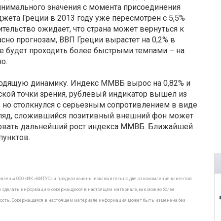
минимального значения с момента присоединения
жета Греции в 2013 году уже пересмотрен с 5,5%
ительство ожидает, что страна может вернуться к
асно прогнозам, ВВП Греции вырастет на 0,2% в
е будет проходить более быстрыми темпами – на
о.
ходящую динамику. Индекс ММВБ вырос на 0,82% и
еской точки зрения, рублевый индикатор вышел из
, но столкнулся с серьезным сопротивлением в виде
гляд, сложившийся позитивный внешний фон может
ровать дальнейший рост индекса ММВБ. Ближайшей
пунктов.
овлены ООО «ИК «ВИТУС» и предназначены исключительно для ознакомления клиентов
ы сделать информацию, содержащуюся в настоящем материале, как можно более
очность. Содержащаяся в настоящем материале информация может быть изменена без