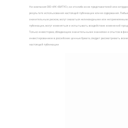
Ни компания ООО «ИК «ВИТУС», ни кто-либо из ее представителей или сотру
результате использования настоящей публикации или ее содержания. Любые
значительным риском, могут оказаться неликвидными или неприемлемыми д
публикации, могут изменяться и испытывать воздействие изменений проце
Только инвесторам, обладающим значительными знаниями и опытом в финан
инвестированием в российские ценные бумаги, следует рассматривать возм
настоящей публикации