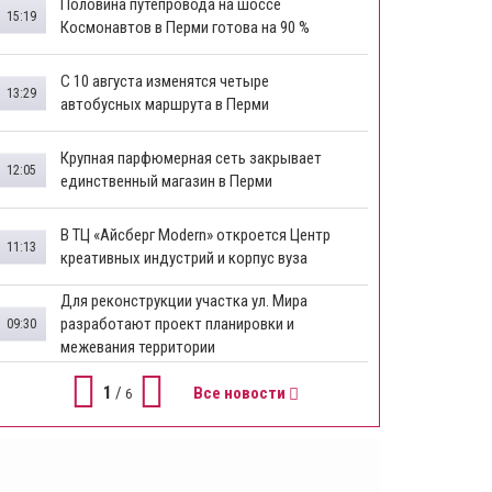
​Половина путепровода на шоссе
15:19
Космонавтов в Перми готова на 90 %
​С 10 августа изменятся четыре
13:29
автобусных маршрута в Перми
​Крупная парфюмерная сеть закрывает
12:05
единственный магазин в Перми
​В ТЦ «Айсберг Modern» откроется Центр
11:13
креативных индустрий и корпус вуза
Для реконструкции участка ул. Мира
разработают проект планировки и
09:30
межевания территории
1
/
Все новости
6