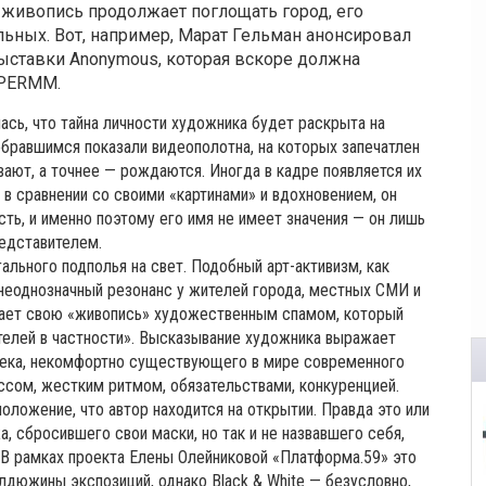
 живопись продолжает поглощать город, его
льных. Вот, например, Марат Гельман анонсировал
выставки Anonymous, которая вскоре должна
 PERMM.
ась, что тайна личности художника будет раскрыта на
Собравшимся показали видеополотна, на которых запечатлен
вают, а точнее — рождаются. Иногда в кадре появляется их
в сравнении со своими «картинами» и вдохновением, он
сть, и именно поэтому его имя не имеет значения — он лишь
едставителем.
ального подполья на свет. Подобный арт-активизм, как
неоднозначный резонанс у жителей города, местных СМИ и
вает свою «живопись» художественным спамом, который
телей в частности». Высказывание художника выражает
века, некомфортно существующего в мире современного
ессом, жестким ритмом, обязательствами, конкуренцией.
ложение, что автор находится на открытии. Правда это или
, сбросившего свои маски, но так и не назвавшего себя,
В рамках проекта Елены Олейниковой «Платформа.59» это
лдюжины экспозиций, однако Black & White — безусловно,