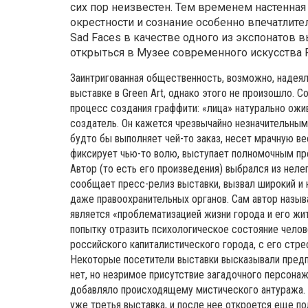
сих пор неизвестен. Тем временем настенная
окрестности и сознание особенно впечатлите
Sad Faces в качестве одного из экспонатов 
открыться в Музее современного искусства
Заинтригованная общественность, возможно, надеял
выставке в Green Art, однако этого не произошло. 
процесс создания граффити: «лица» натурально ожи
создатель. Он кажется чрезвычайно незначительным 
будто бы выполняет чей-то заказ, несет мрачную ве
фиксирует чью-то волю, выступает полномочным пр
Автор (то есть его произведения) выбрался из нелег
сообщает пресс-релиз выставки, вызвал широкий и 
даже правоохранительных органов. Сам автор назы
является «проблематизацией жизни города и его жи
попытку отразить психологическое состояние чело
российского капиталистического города, с его стр
Некоторые посетители выставки высказывали предпо
нет, но незримое присутствие загадочного персонажа
добавляло происходящему мистического антуража. 
уже третья выставка, и после нее откроется еще по