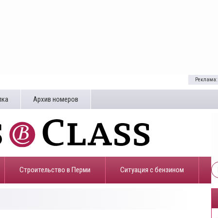
Реклама:
лка
Архив номеров
Строительство в Перми
​Ситуация с бензином