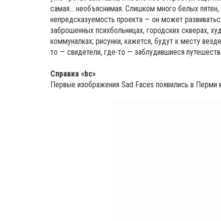
самая... необъяснимая. Слишком много белых пятен, 
непредсказуемость проекта — он может развиваться
заброшенных психбольницах, городских скверах, х
коммуналках; рисунки, кажется, будут к месту везде
то — свидетели, где-то — заблудившиеся путешеств
Cправка «bc»
Первые изображения Sad Faces появились в Перми 