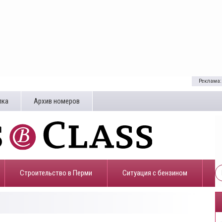
Реклама:
лка
Архив номеров
Строительство в Перми
​Ситуация с бензином