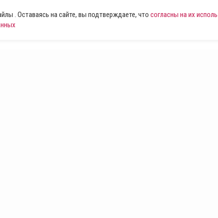
лы . Оставаясь на сайте, вы подтверждаете, что
согласны на их испол
анных