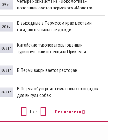
Четыре хоккеиста из «Локомотива»
09:50
пополнили состав пермского «Молота»
В выходные в Пермском крае местами
08:30
ожидаются сильные дожди
Китайские туроператоры оценили
06 авг
туристический потенциал Прикамья
В Перми закрывается ресторан
06 авг
​В Перми обустроят семь новых площадок
06 авг
для выгула собак
1
/
Все новости
6