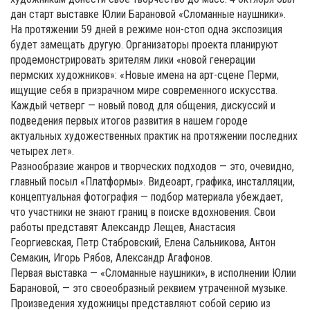
дан старт выставке Юлии Барановой «Сломанные наушники».
На протяжении 59 дней в режиме нон-стоп одна экспозиция
будет замещать другую. Организаторы проекта планируют
продемонстрировать зрителям лики «новой генерации
пермских художников»: «Новые имена на арт-сцене Перми,
ищущие себя в призрачном мире современного искусства.
Каждый четверг — новый повод для общения, дискуссий и
подведения первых итогов развития в нашем городе
актуальных художественных практик на протяжении последних
четырех лет».
Разнообразие жанров и творческих подходов — это, очевидно,
главный посыл «Платформы». Видеоарт, графика, инсталляции,
концептуальная фотография — подбор материала убеждает,
что участники не знают границ в поиске вдохновения. Свои
работы представят Александр Лещев, Анастасия
Георгиевская, Петр Стабровский, Елена Сальникова, Антон
Семакин, Игорь Рябов, Александр Агафонов.
Первая выставка — «Сломанные наушники», в исполнении Юлии
Барановой, — это своеобразный реквием утраченной музыке.
Произведения художницы представляют собой серию из