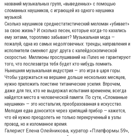
названий музыкальных групп, «выведенных» с помощью
сломанных наушников, с играющей из одного наушника
музыкой.
Сколько наушников среднестатистический меломан «убивает»
за свою жизнь? И сколько песен, которые когда-то казались
ему хитами, торопливо забывает? Музыкальная мода —
пожалуй, одна из самых недолговечных: тренды, направления и
исполнители сменяют друг друга с калейдоскопической
скоростью. Миллионы прослушиваний на iTunes не гарантируют
того, что послезавтра тебя будет кто-нибудь помнить.
Нынешняя музыкальная индустрия — это игра в царя горы.
Чтобы удержаться на вершине дольше нескольких месяцев,
нужно приложить поистине титанические усилия. Впрочем,
даже для тех, кто не выдержал испытания временем, всегда
найдется место в человеческой памяти. По сути, «Сломанные
наушники» — это ностальгия, преобразованная в искусство.
Мелодия едва доносится через хрипящий прибор — кажется,
что ей нужно преодолеть не только перекрученный в узлы
провод, но и изломанное время.
Галерист Елена Олейникова, куратор «Платформы.59»,