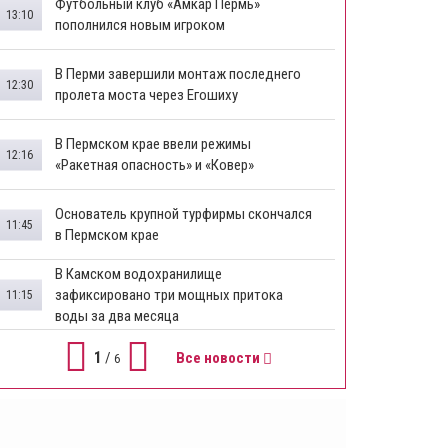
Футбольный клуб «Амкар Пермь»
13:10
пополнился новым игроком
В Перми завершили монтаж последнего
12:30
пролета моста через Егошиху
В Пермском крае ввели режимы
12:16
«Ракетная опасность» и «Ковер»
Основатель крупной турфирмы скончался
11:45
в Пермском крае
В Камском водохранилище
зафиксировано три мощных притока
11:15
воды за два месяца
1
/
Все новости
6