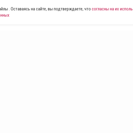
лы . Оставаясь на сайте, вы подтверждаете, что
согласны на их испол
анных