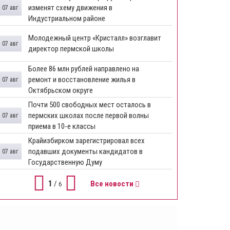
изменят схему движения в
07 авг
Индустриальном районе
Молодежный центр «Кристалл» возглавит
07 авг
директор пермской школы
Более 86 млн рублей направлено на
ремонт и восстановление жилья в
07 авг
Октябрьском округе
Почти 500 свободных мест осталось в
пермских школах после первой волны
07 авг
приема в 10-е классы
Крайизбирком зарегистрировал всех
подавших документы кандидатов в
07 авг
Государственную Думу
1
/
Все новости
6