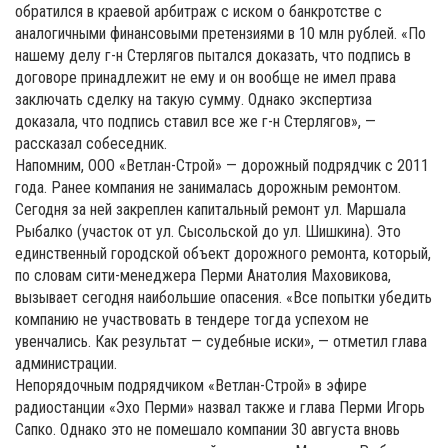
обратился в краевой арбитраж с иском о банкротстве с
аналогичными финансовыми претензиями в 10 млн рублей. «По
нашему делу г-н Стерлягов пытался доказать, что подпись в
договоре принадлежит не ему и он вообще не имел права
заключать сделку на такую сумму. Однако экспертиза
доказала, что подпись ставил все же г-н Стерлягов», —
рассказал собеседник.
Напомним, ООО «Ветлан-Строй» — дорожный подрядчик с 2011
года. Ранее компания не занималась дорожным ремонтом.
Сегодня за ней закреплен капитальный ремонт ул. Маршала
Рыбалко (участок от ул. Сысольской до ул. Шишкина). Это
единственный городской объект дорожного ремонта, который,
по словам сити-менеджера Перми Анатолия Маховикова,
вызывает сегодня наибольшие опасения. «Все попытки убедить
компанию не участвовать в тендере тогда успехом не
увенчались. Как результат — судебные иски», — отметил глава
администрации.
Непорядочным подрядчиком «Ветлан-Строй» в эфире
радиостанции «Эхо Перми» назвал также и глава Перми Игорь
Сапко. Однако это не помешало компании 30 августа вновь