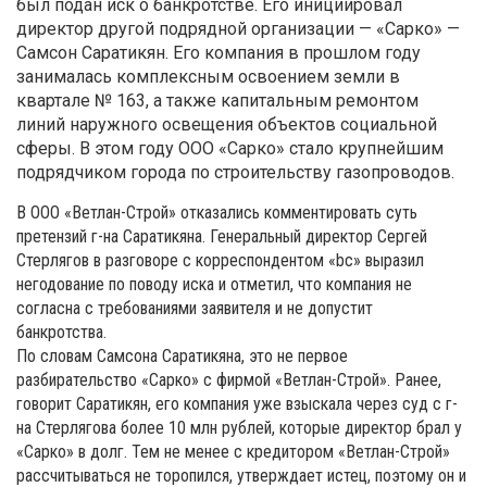
был подан иск о банкротстве. Его инициировал
директор другой подрядной организации — «Сарко» —
Самсон Саратикян. Его компания в прошлом году
занималась комплексным освоением земли в
квартале № 163, а также капитальным ремонтом
линий наружного освещения объектов социальной
сферы. В этом году ООО «Сарко» стало крупнейшим
подрядчиком города по строительству газопроводов.
В ООО «Ветлан-Строй» отказались комментировать суть
претензий г-на Саратикяна. Генеральный директор Сергей
Стерлягов в разговоре с корреспондентом «bc» выразил
негодование по поводу иска и отметил, что компания не
согласна с требованиями заявителя и не допустит
банкротства.
По словам Самсона Саратикяна, это не первое
разбирательство «Сарко» с фирмой «Ветлан-Строй». Ранее,
говорит Саратикян, его компания уже взыскала через суд с г-
на Стерлягова более 10 млн рублей, которые директор брал у
«Сарко» в долг. Тем не менее с кредитором «Ветлан-Строй»
рассчитываться не торопился, утверждает истец, поэтому он и