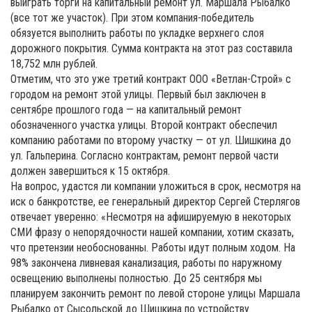
выиграть торги на капитальный ремонт ул. Маршала Рыбалко
(все тот же участок). При этом компания-победитель
обязуется выполнить работы по укладке верхнего слоя
дорожного покрытия. Сумма контракта на этот раз составила
18,752 млн рублей.
Отметим, что это уже третий контракт ООО «Ветлан-Строй» с
городом на ремонт этой улицы. Первый был заключен в
сентябре прошлого года — на капитальный ремонт
обозначенного участка улицы. Второй контракт обеспечил
компанию работами по второму участку — от ул. Шишкина до
ул. Гальперина. Согласно контрактам, ремонт первой части
должен завершиться к 15 октября.
На вопрос, удастся ли компании уложиться в срок, несмотря на
иск о банкротстве, ее генеральный директор Сергей Стерлягов
отвечает уверенно: «Несмотря на афишируемую в некоторых
СМИ фразу о непорядочности нашей компании, хотим сказать,
что претензии необоснованны. Работы идут полным ходом. На
98% закончена ливневая канализация, работы по наружному
освещению выполнены полностью. До 25 сентября мы
планируем закончить ремонт по левой стороне улицы Маршала
Рыбалко от Сысольской до Шишкина по устройству