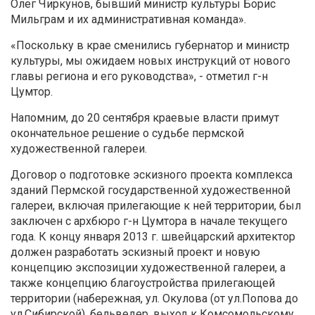
Олег Чиркунов, бывший министр культуры Борис
Мильграм и их административная команда».
«Поскольку в крае сменились губернатор и министр
культуры, мы ожидаем новых инструкций от нового
главы региона и его руководства», - отметил г-н
Цумтор.
Напомним, до 20 сентября краевые власти примут
окончательное решение о судьбе пермской
художественной галереи.
Договор о подготовке эскизного проекта комплекса
зданий Пермской государственной художественной
галереи, включая прилегающие к ней территории, был
заключен с архбюро г-н Цумтора в начале текущего
года. К концу января 2013 г. швейцарский архитектор
должен разработать эскизный проект и новую
концепцию экспозиции художественной галереи, а
также концепцию благоустройства прилегающей
территории (набережная, ул. Окулова (от ул.Попова до
ул.Сибирской), бельведер, выход к Комсомольскому