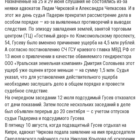
Назначенные на 25 и 29 июня слушания не состоялись из-за
неявки адвокатов Лидии Чирковой и Александра Чепкасова. И в
этот же день судья Падерин прекратил рассмотрение дела в
особом порядке — из-за выявленных противоречий в выводах
следствия. По эпизоду завладения землей, занятой торговым
центром (ТЦ) «Гостиный двор» по Комсомольскому проспекту,
54, Гусеву было вменено причинение ущерба на 4,5 млн рублей.
А согласно постановлению СЧ ГСУ краевого главка МВД РФ от
13 июня о привлечении в качестве обвиняемого гендиректора
ООО «Уральская земельная компания» Дмитрия Соловьева этот
ущерб уже оценен втрое меньше — на сумму 1,5 млн. Судья
указал, что для установления действительного ущерба
необходимо заслушать дело в общем порядке и провести
судебное следствие.
На очередном заседании 12 июля подсудимый Гусев отказался
от дачи показаний. Затем после нескольких заседаний в деле
был объявлен перерыв до 20 сентября — с учетом отпусков
судьи Падерина и подсудимого Гусева.
В пятницу 10 августа, когда подзащитный Гусев отдыхал на
Кипре, адвокат Чиркова подала заявление на имя председателя
Свердловского районного суда Николая Крылова об ускорении