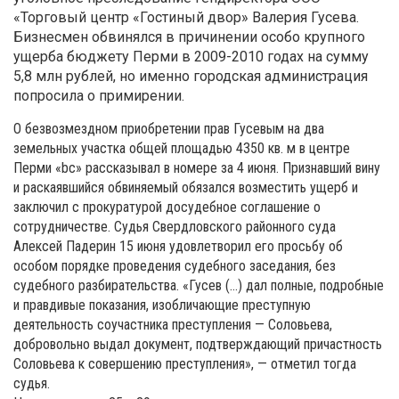
«Торговый центр «Гостиный двор» Валерия Гусева.
Бизнесмен обвинялся в причинении особо крупного
ущерба бюджету Перми в 2009-2010 годах на сумму
5,8 млн рублей, но именно городская администрация
попросила о примирении.
О безвозмездном приобретении прав Гусевым на два
земельных участка общей площадью 4350 кв. м в центре
Перми «bc» рассказывал в номере за 4 июня. Признавший вину
и раскаявшийся обвиняемый обязался возместить ущерб и
заключил с прокуратурой досудебное соглашение о
сотрудничестве. Судья Свердловского районного суда
Алексей Падерин 15 июня удовлетворил его просьбу об
особом порядке проведения судебного заседания, без
судебного разбирательства. «Гусев (…) дал полные, подробные
и правдивые показания, изобличающие преступную
деятельность соучастника преступления — Соловьева,
добровольно выдал документ, подтверждающий причастность
Соловьева к совершению преступления», — отметил тогда
судья.