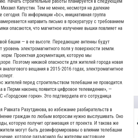
ию. Начать строительные работы планируется в следующем
л Михаил Капустин. Тем не менее, несмотря на далекие
 сегодня. По информации «bc», инициативная группа
намеревается направить письмо в прокуратуру с требованием
мяки опасаются, что магнитное излучение вышки повлияет на
новой башни — в ее высоте. Передающие антенны будут
т уровень электромагнитного поля у поверхности земли.
х норм. Проектная документация, которую мы
зоре. Поэтому никакой опасности для жителей города новая
я аналогового вещания в 2015-2016 годах, электромагнитное
ксперт.
рос жителей перед строительством телебашни не проводится.
гда в Перми наконец появится цифровое телевидение», —
С «Городские горки». Это подтвердила его сотрудница
я Равката Разутдинова, во избежание разбирательств в
«Мнение граждан по любым вопросам нужно выслушивать. Оно
ды, которую получит организация от проекта. И такова же
и жители могут быть дезинформированы о влиянии телебашни
ючение, которое разъяснило бы жителям настоящее