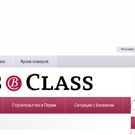
Реклама:
лка
Архив номеров
Строительство в Перми
​Ситуация с бензином