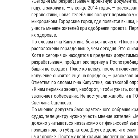
«Сегодня мы разрабатываем проектную документац
году, а закончить — в конце 2014 года», — рассказа
перспективы, новая телебашня волнует пермяков уже
микрорайона Городские горки, где появится вышка, 
учесть мнение жителей при одобрении проекта. Пер
их здоровье.
По словам г-на Капустина, бояться нечего. «Плюс 
расположены гораздо выше, чем сегодня. Это снизи
Хотя и сегодня он находится в пределах допустимы
разрабатываем, пройдет экспертизу в Роспотребнад
башня не создаст. Плюс ко всему, после отключени
излучение снизится еще на порядок», — рассказал э
Отметим: по словам г-на Капустина, как таковой оп
«К нам пермяки звонят, наоборот, чтобы узнать, ко
заключает собеседник. Не поступали жалобы и в ТО
Светлана Ощепкова.
По мнению депутата Законодательного собрания кра
судах, телецентру нужно учесть мнение жителей. 
должно учитываться независимо от финансовой выго
позиция нового губернатора. Другое дело, что сам
на здоровье. Поэтому необходимо экспертное закл