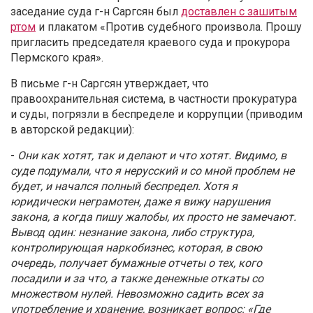
заседание суда г-н Саргсян был
доставлен с зашитым
ртом
и плакатом «Против судебного произвола. Прошу
пригласить председателя краевого суда и прокурора
Пермского края».
В письме г-н Саргсян утверждает, что
правоохранительная система, в частности прокуратура
и суды, погрязли в беспределе и коррупции (приводим
в авторской редакции):
-
Они как хотят, так и делают и что хотят. Видимо, в
суде подумали, что я нерусский и со мной проблем не
будет, и начался полный беспредел. Хотя я
юридически неграмотен, даже я вижу нарушения
закона, а когда пишу жалобы, их просто не замечают.
Вывод один: незнание закона, либо структура,
контролирующая наркобизнес, которая, в свою
очередь, получает бумажные отчеты о тех, кого
посадили и за что, а также денежные откаты со
множеством нулей. Невозможно садить всех за
употребление и хранение, возникает вопрос: «Где