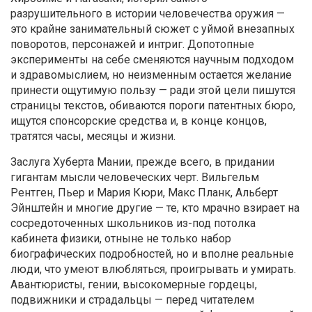
разрушительного в истории человечества оружия —
это крайне занимательный сюжет с уймой внезапных
поворотов, персонажей и интриг. Допотопные
эксперименты на себе сменяются научным подходом
и здравомыслием, но неизменным остается желание
принести ощутимую пользу — ради этой цели пишутся
страницы текстов, обиваются пороги патентных бюро,
ищутся спонсорские средства и, в конце концов,
тратятся часы, месяцы и жизни.
Заслуга Хуберта Мании, прежде всего, в придании
гигантам мысли человеческих черт. Вильгельм
Рентген, Пьер и Мария Кюри, Макс Планк, Альберт
Эйнштейн и многие другие — те, кто мрачно взирает на
сосредоточенных школьников из-под потолка
кабинета физики, отныне не только набор
биографических подробностей, но и вполне реальные
люди, что умеют влюбляться, проигрывать и умирать.
Авантюристы, гении, высокомерные гордецы,
подвижники и страдальцы — перед читателем