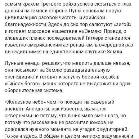
самым крахом Третьего рейха успела скрыться с глаз
долой и на темной стороне Луны основала новую
цивилизацию расовой чистоты и арийской
благонадежности. Здесь до сих пор салютуют «зигой»
и готовят массовое нашествие на Землю. Правда, о
зловещих планах последователей Гитлера становится
известно американским астронавтам, в очередной раз
высадившимся на единственном спутнике Земли.
Лунные немцы решают, что медлить дальше нельзя,
они посылают на Землю разведывательную
экспедицию и готовят к запуску боевой корабль
«Гибель богов», мощь которого не выдержит ни одна
оборонительная система.
«Железное небо» чем-то походит на скверный
анекдот. Анекдоты, как известно, являются
скверными не потому, что в них мало смешного, но
потому что рассказчик не рассчитал юмора, не
дождался нужного момента, не угадал с аудиторией.
То же и здесь. В общем и целом неплохо задуманная и