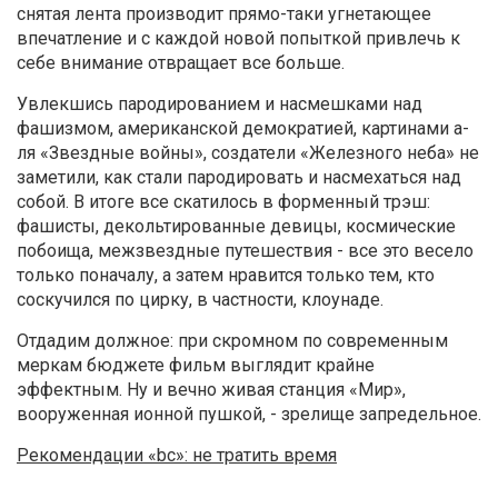
снятая лента производит прямо-таки угнетающее
впечатление и с каждой новой попыткой привлечь к
себе внимание отвращает все больше.
Увлекшись пародированием и насмешками над
фашизмом, американской демократией, картинами а-
ля «Звездные войны», создатели «Железного неба» не
заметили, как стали пародировать и насмехаться над
собой. В итоге все скатилось в форменный трэш:
фашисты, декольтированные девицы, космические
побоища, межзвездные путешествия - все это весело
только поначалу, а затем нравится только тем, кто
соскучился по цирку, в частности, клоунаде.
Отдадим должное: при скромном по современным
меркам бюджете фильм выглядит крайне
эффектным. Ну и вечно живая станция «Мир»,
вооруженная ионной пушкой, - зрелище запредельное.
Рекомендации «bc»: не тратить время