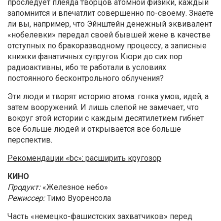
проследует плеяда творцов атомной физики, каждый
запомнится и впечатлит совершенно по-своему. Знаете
ли вы, например, что Эйнштейн денежный эквивалент
«нобелевки» передал своей бывшей жене в качестве
отступных по бракоразводному процессу, а записные
книжки фанатичных супругов Кюри до сих пор
радиоактивны, ибо те работали в условиях
постоянного бесконтрольного облучения?
Эти люди и творят историю атома: гонка умов, идей, а
затем вооружений. И лишь слепой не замечает, что
вокруг этой истории с каждым десятилетием гибнет
все больше людей и открывается все больше
перспектив.
Рекомендации «bc»: расширить кругозор
КИНО
Продукт:
«Железное небо»
Режиссер:
Тимо Вуоренсола
Часть «немецко-фашистских захватчиков» перед