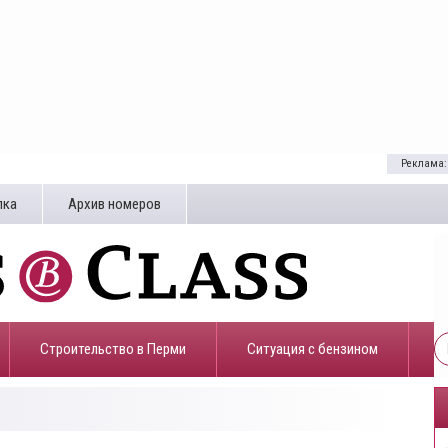
Реклама:
лка
Архив номеров
Строительство в Перми
​Ситуация с бензином