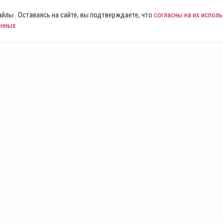
лы . Оставаясь на сайте, вы подтверждаете, что
согласны на их испол
анных