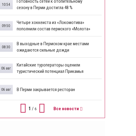
Готовность сетей к отопительному
10:54
сезону в Перми достигла 48 %
Четыре хоккеиста из «Локомотива»
09:50
пополнили состав пермского «Молота»
В выходные в Пермском крае местами
08:30
ожидаются сильные дожди
Китайские туроператоры оценили
06 авг
туристический потенциал Прикамья
В Перми закрывается ресторан
06 авг
1
/
Все новости
6