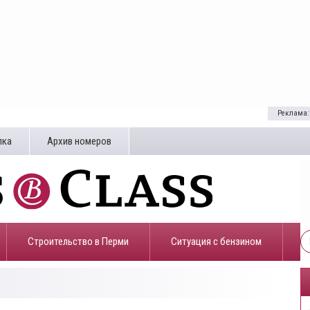
Реклама:
лка
Архив номеров
Строительство в Перми
​Ситуация с бензином