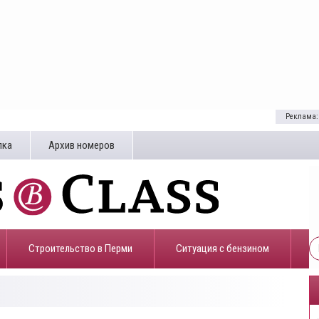
Реклама:
лка
Архив номеров
Строительство в Перми
​Ситуация с бензином