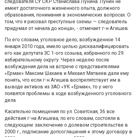
следователя СУ СКР Станислава Лунина. Лунин не
имеет достаточного жизненного опыта, должного
образования, понимания в экономических вопросах. О
том, что я рисовал преступные схемы — следователь
придумал от начала до конца», - отмечает г-н Агишев.
По его словам, уголовное дело, возбужденное 14
января 2010 года, имело целью дисквалифицировать
его как депутата ЗС 1-ого созыва, избранного по 29
избирательному округу. Через неделю после
возбуждения дела на встрече с представителями
«Ермак» Максим Шахаев и Михаил Матвеев дали ему
понять, что если г-н Агишев воспрепятствует им в
выводе активов из ЗАО «УК «Ермак», то у него
появятся проблемы в ходе возбужденного уголовного
дела.
Касательно помещения по ул. Советская, 36 все
действия г-на Агишева, по его словам, состояли в
следующем: заключение о долевом строительстве в
2000 г., подписание допсоглашения к этому договору в