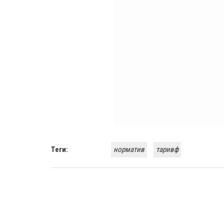
Теги:
норматив
таривф