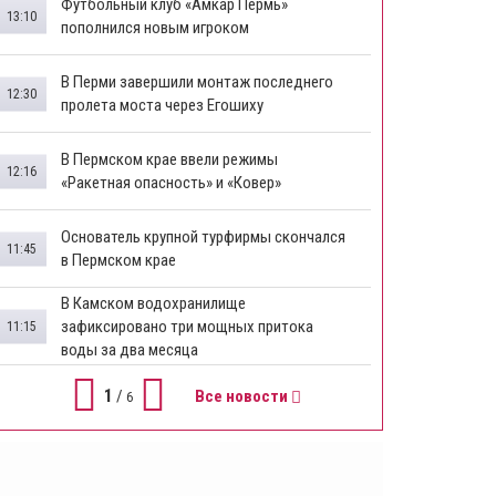
Футбольный клуб «Амкар Пермь»
13:10
пополнился новым игроком
В Перми завершили монтаж последнего
12:30
пролета моста через Егошиху
В Пермском крае ввели режимы
12:16
«Ракетная опасность» и «Ковер»
Основатель крупной турфирмы скончался
11:45
в Пермском крае
В Камском водохранилище
зафиксировано три мощных притока
11:15
воды за два месяца
1
/
Все новости
6