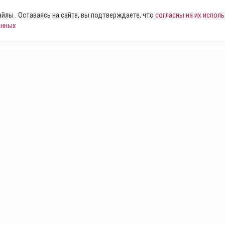
лы . Оставаясь на сайте, вы подтверждаете, что
согласны на их испол
анных