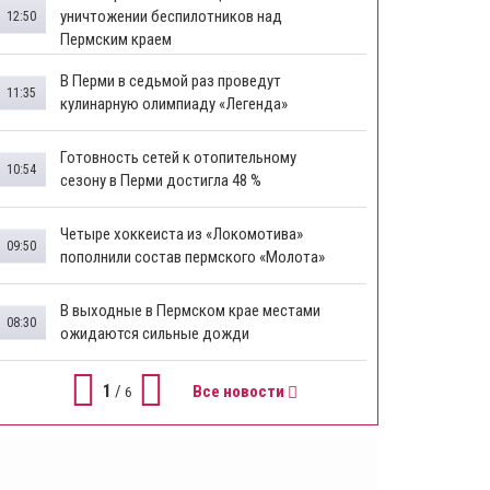
уничтожении беспилотников над
12:50
Пермским краем
В Перми в седьмой раз проведут
11:35
кулинарную олимпиаду «Легенда»
Готовность сетей к отопительному
10:54
сезону в Перми достигла 48 %
Четыре хоккеиста из «Локомотива»
09:50
пополнили состав пермского «Молота»
В выходные в Пермском крае местами
08:30
ожидаются сильные дожди
1
/
Все новости
6