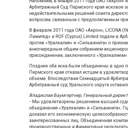
Напомним, в январе 2011 года ОАО «Акрон» и
Арбитражный Суд Пермского края исковое з
недействительными решений совета директор
вопросам, связанным с предполагаемым при
В феврале 2011 года ОАО «Акрон», LICONA (
Лимитед» и ROF (Cyprus) Limited подали в А
против «Уралкалия» и «Сильвинита» о призн
внеочередным общим собранием акционеров «
присоединении, заключенного «Уралкалием» 
Позднее оба иска были объединены в одно п
Пермского края отказал истцам в удовлетв
объеме. Впоследствии Семнадцатый Арбитр
Арбитражный суд Уральского округа оставили
Владислав Баумгертнер, Генеральный директ
- Мы удовлетворены решением высшей судеб
объединения «Уралкалия» и «Сильвинита». Г
доказал его экономическую целесообразност
заинтересованных лиц. Объединенная компа
производственные и финансовые результаты