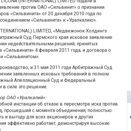
 LICONA (INTERNATIONAL) LIMITED подали в
аявление против ОАО «Сильвинит» о признании
ов «Сильвинита» от 20 декабря 2010 года по
соединением «Сильвинита» к «Уралкалию».
INTERNATIONAL) LIMITED, «Медвежонок Холдингз
рбитражный Суд Пермского края исковое заявление
ании недействительными решений, принятых
Сильвинита» 4 февраля 2011 года, и договора о
и «Сильвинитом».
роизводство, и 31 мая 2011 года Арбитражный Суд
орении заявленных исковых требований в полном
ажный Апелляционный Суд и Федеральный
 в силе это решение.
ор ОАО «Уралкалий»:
ной инстанции об отказе в пересмотре иска против
од, прошедший с момента объединения, полностью
ь и выгоду для всех акционеров и других
ния эффективно работает, демонстрируя высокие
.