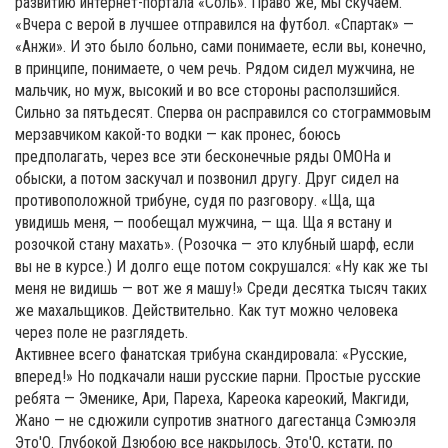
развитию интернет-портала «Соль». Право же, мы скучаем.
«Вчера с верой в лучшее отправился на футбол. «Спартак» —
«Анжи». И это было больно, сами понимаете, если вы, конечно,
в принципе, понимаете, о чем речь. Рядом сидел мужчина, не
мальчик, но муж, высокий и во все стороны расползшийся.
Сильно за пятьдесят. Сперва он расправился со стограммовым
мерзавчиком какой-то водки — как пронес, боюсь
предполагать, через все эти бесконечные ряды ОМОНа и
обыски, а потом заскучал и позвонил другу. Друг сидел на
противоположной трибуне, судя по разговору. «Ща, ща
увидишь меня, — пообещал мужчина, — ща. Ща я встану и
розочкой стану махать». (Розочка — это клубный шарф, если
вы не в курсе.) И долго еще потом сокрушался: «Ну как же ты
меня не видишь — вот же я машу!» Среди десятка тысяч таких
же махальщиков. Действительно. Как тут можно человека
через поле не разглядеть.
Активнее всего фанатская трибуна скандировала: «Русские,
вперед!» Но подкачали наши русские парни. Простые русские
ребята — Эменике, Ари, Пареха, Кареока кареокий, Макгиди,
Жано — не сдюжили супротив знатного дагестанца Сэмюэля
Это'О. Глубокой Дзюбою все накрылось. Это'О, кстати, по