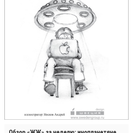
Обзор «ЖЖ» за неделю: инопланетяне,