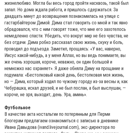
жизнелюбиво. Могла бы весь город пройти насквозь, такой был
запал. Но дома ждала работа, и пришлось сдержаться. За
двадцать минут до возвращения познакомилась на улице с
гастарбайтером Димой. Дима стал говорить со мной и так явно
обрадовался, что с ним говорят тоже, что мне его захотелось
немедленно спасти. Убедить, что вокруг мир не без чувства, не
без отдачи. Дима робко рассказал свою жизнь, скуку и боль,
проводил до подъезда. Заметил, прощаясь: «У вас, наверно,
Иисус какой-нибудь, а у меня Аллах, но вы ведь понимаете, вы
же очень хорошая, короче, неважно, он один большой и
немножко нас охраняет». Я даже обняла Диму на прощание и
подумала: «Бестолковый какой день, бестолковая моя жизнь,
но — Дима, который ходил по чужому городу из-за весны и, как
Чебурашка, искал друзей, и не был послан, а был выслушан, —
короче, не зря, выходит, день. Ура, аминь».
Футбольное
В качестве акта ностальгии по потерянным для Перми
блогерам предлагаем ознакомиться с записью в дневнике
Ивана Давыдова (ivand.livejournal.com), экс-директора по