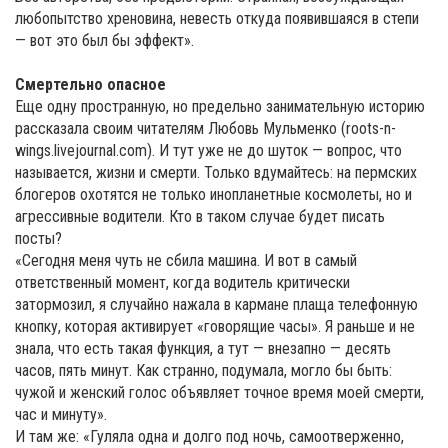
любопытство хреновина, невесть откуда появившаяся в степи
— вот это был бы эффект».
Смертельно опасное
Еще одну пространную, но предельно занимательную историю
рассказала своим читателям Любовь Мульменко (roots-n-
wings.livejournal.com). И тут уже не до шуток — вопрос, что
называется, жизни и смерти. Только вдумайтесь: на пермских
блогеров охотятся не только инопланетные космолеты, но и
агрессивные водители. Кто в таком случае будет писать
посты?
«Сегодня меня чуть не сбила машина. И вот в самый
ответственный момент, когда водитель критически
затормозил, я случайно нажала в кармане плаща телефонную
кнопку, которая активирует «говорящие часы». Я раньше и не
знала, что есть такая функция, а тут — внезапно — десять
часов, пять минут. Как странно, подумала, могло бы быть:
чужой и женский голос объявляет точное время моей смерти,
час и минуту».
И там же: «Гуляла одна и долго под ночь, самоотверженно,