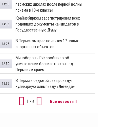
пермских школах после первой волны
14:50
приема в 10-е классы
Крайизбирком зарегистрировал всех
подавших документы кандидатов в
14:15
Государственную Думу
​В Пермском крае появятся 17 новых
13:25
спортивных объектов
Минобороны РФ сообщило об
уничтожении беспилотников над
12:50
Пермским краем
В Перми в седьмой раз проведут
11:35
кулинарную олимпиаду «Легенда»
1
/
Все новости
6