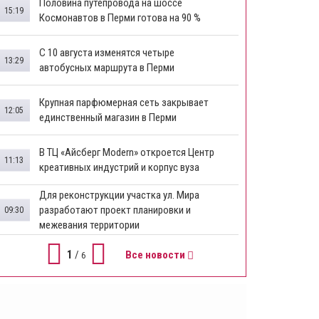
​Половина путепровода на шоссе
15:19
Космонавтов в Перми готова на 90 %
​С 10 августа изменятся четыре
13:29
автобусных маршрута в Перми
​Крупная парфюмерная сеть закрывает
12:05
единственный магазин в Перми
​В ТЦ «Айсберг Modern» откроется Центр
11:13
креативных индустрий и корпус вуза
Для реконструкции участка ул. Мира
разработают проект планировки и
09:30
межевания территории
1
/
Все новости
6