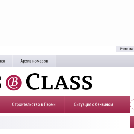
Реклама:
лка
Архив номеров
Строительство в Перми
​Ситуация с бензином