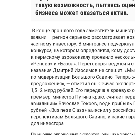
такую возможность, пытаясь оцен
бизнеса может оказаться актив.
В конце прошлого года заместитель минист
заявил — регион серьезно рассматривает в
частному инвестору. В минтрансе подчеркнули
конкурса, на котором определится, кому доста
к пермскому аэровокзалу проявило нескольк
«Ренова» и «Базэл». Переговоры ведутся и 
названия Дмитрий Изосимов не спешит. «Мы
по модернизации Большого Савино. Теперь ж
предложения», — отметил он. Сейчас экспер
1,5–2 млрд рублей. Его передача в краевую
премьер-министра Путина краю, считает пер
авиалиний» Вячеслав Текоев, ведь прибыль П
рублей. «Business Class» выяснил у российск
перспективам Большого Савино, и какие па
для инвестора.
По мнению опрошенных экспертов, один из ключевых