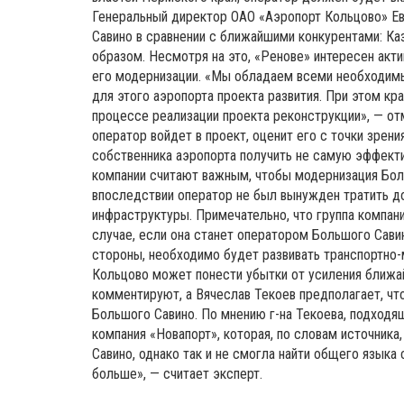
Генеральный директор ОАО «Аэропорт Кольцово» Ев
Савино в сравнении с ближайшими конкурентами: К
образом. Несмотря на это, «Ренове» интересен акти
его модернизации. «Мы обладаем всеми необходим
для этого аэропорта проекта развития. При этом к
процессе реализации проекта реконструкции», — отм
оператор войдет в проект, оценит его с точки зрен
собственника аэропорта получить не самую эффекти
компании считают важным, чтобы модернизация Бол
впоследствии оператор не был вынужден тратить 
инфраструктуры. Примечательно, что группа компан
случае, если она станет оператором Большого Сави
стороны, необходимо будет развивать транспортно-
Кольцово может понести убытки от усиления ближа
комментируют, а Вячеслав Текоев предполагает, что
Большого Савино. По мнению г-на Текоева, подход
компания «Новапорт», которая, по словам источник
Савино, однако так и не смогла найти общего языка
больше», — считает эксперт.