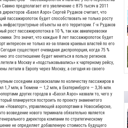
о Савино предполагает его увеличение с 875 тысяч в 2011
а директоров «Базел Аэро» Сергей Рудаков считает, что
щий пассажиропоток будет способствовать не только росту
ть инфраструктурные объекты на его территории. Г-н Рудаков
ый рост пассажиропотока в 10 %, так как авиаперевозки
мики. Это значит, что каждые 8 лет пассажиропоток будет
рт интересен не только из-за планов краевых властей по его
 Сегодня существует очевидная диспропорция, когда 75 %
но это соотношение будет меняться в пользу регионов.
, летели в Москву и «подстыковывались» к чартерному рейсу,
ены летали в Европу через Москву, а сегодня из своего
крупным соседним аэровокзалам по количеству пассажиров в
л 1,7 млн, в Тюмени — 1,2 млн, в Екатеринбурге — 3,36 млн.
портами других городов в «Базэл Аэро» назвали то, чего у
оторый планируется построить по проекту знаменитого
нии «Новапорт», управляющей аэропортами в Новосибирске,
 что возведение нового терминала обязательно является
енерального директора компании по стратегическому
ешение не определяет добавленную стоимость будущего