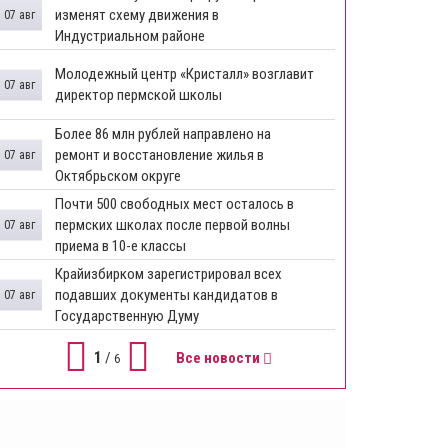
изменят схему движения в
07 авг
Индустриальном районе
Молодежный центр «Кристалл» возглавит
07 авг
директор пермской школы
Более 86 млн рублей направлено на
ремонт и восстановление жилья в
07 авг
Октябрьском округе
Почти 500 свободных мест осталось в
пермских школах после первой волны
07 авг
приема в 10-е классы
Крайизбирком зарегистрировал всех
подавших документы кандидатов в
07 авг
Государственную Думу
1
/
Все новости
6