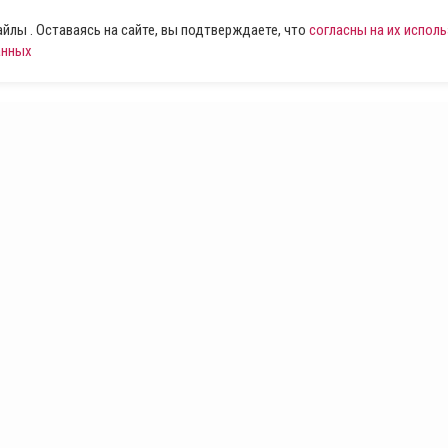
лы . Оставаясь на сайте, вы подтверждаете, что
согласны на их испол
анных