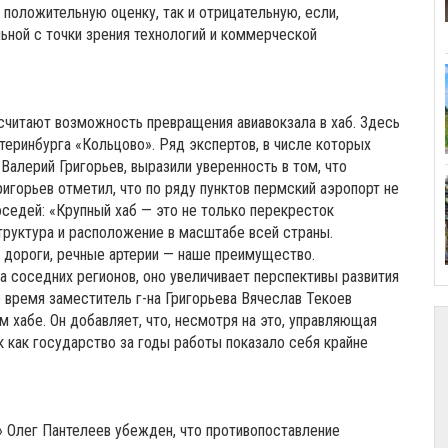
 положительную оценку, так и отрицательную, если,
ьной с точки зрения технологий и коммерческой
читают возможность превращения авиавокзала в хаб. Здесь
теринбурга «Кольцово». Ряд экспертов, в числе которых
алерий Григорьев, выразили уверенность в том, что
ригорьев отметил, что по ряду пунктов пермский аэропорт не
оседей: «Крупный хаб — это не только перекресток
структура и расположение в масштабе всей страны.
дороги, речные артерии — наше преимущество.
 соседних регионов, оно увеличивает перспективы развития
 время заместитель г-на Григорьева Вячеслав Текоев
м хабе. Он добавляет, что, несмотря на это, управляющая
к как государство за годы работы показало себя крайне
» Олег Пантелеев убежден, что противопоставление