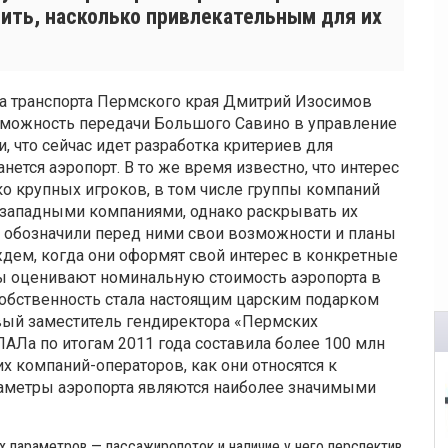
ить, насколько привлекательным для их
ра транспорта Пермского края Дмитрий Изосимов
озможность передачи Большого Савино в управление
, что сейчас идет разработка критериев для
нется аэропорт. В то же время известно, что интерес
о крупных игроков, в том числе группы компаний
с западными компаниями, однако раскрывать их
 обозначили перед ними свои возможности и планы
дем, когда они оформят свой интерес в конкретные
ты оценивают номинальную стоимость аэропорта в
 собственность стала настоящим царским подарком
вый заместитель гендиректора «Пермских
АЛа по итогам 2011 года составила более 100 млн
их компаний-операторов, как они относятся к
раметры аэропорта являются наиболее значимыми
 параметров — пассажиропоток и наличие у него перспектив