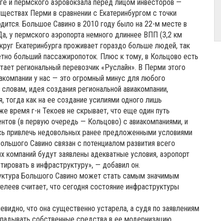
рге и пермского аэровокзала перед лицом инвесторов —
ществах Перми в сравнении с Екатеринбургом с точки
дится. Большое Савино в 2010 году было на 22-м месте в
Да, у пермского аэропорта немного длиннее ВПП (3,2 км
округ Екатеринбурга проживает гораздо больше людей, так
етно больший пассажиропоток. Плюс к тому, в Кольцово есть
отает региональный перевозчик «Руслайн». В Перми этого
иакомпании у нас — это огромный минус для любого
 словам, идея создания региональной авиакомпании,
, тогда как на ее создание усилиями одного лишь
же время г-н Текоев не скрывает, что еще один путь
ентов (в первую очередь — Кольцово) с авиакомпаниями, и
сь привлечь недовольных ранее предложенными условиями
Большого Савино связан с потенциалом развития всего
их компаний будут заявлены адекватные условия, аэропорт
тировать в инфраструктуру», — добавил он.
руктура Большого Савино может стать самым значимым
леев считает, что сегодня состояние инфраструктуры
евидно, что она существенно устарела, а судя по заявлениям
кладывать собственные средства в ее модернизацию.