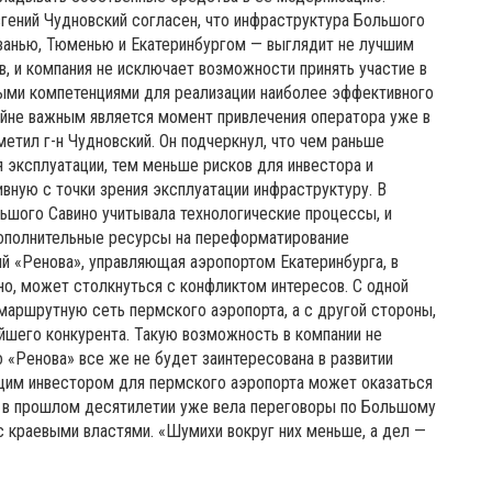
гений Чудновский согласен, что инфраструктура Большого
азанью, Тюменью и Екатеринбургом — выглядит не лучшим
в, и компания не исключает возможности принять участие в
ыми компетенциями для реализации наиболее эффективного
райне важным является момент привлечения оператора уже в
етил г-н Чудновский. Он подчеркнул, что чем раньше
ия эксплуатации, тем меньше рисков для инвестора и
вную с точки зрения эксплуатации инфраструктуру. В
ьшого Савино учитывала технологические процессы, и
дополнительные ресурсы на переформатирование
ий «Ренова», управляющая аэропортом Екатеринбурга, в
но, может столкнуться с конфликтом интересов. С одной
маршрутную сеть пермского аэропорта, а с другой стороны,
йшего конкурента. Такую возможность в компании не
 «Ренова» все же не будет заинтересована в развитии
ящим инвестором для пермского аэропорта может оказаться
а, в прошлом десятилетии уже вела переговоры по Большому
 с краевыми властями. «Шумихи вокруг них меньше, а дел —