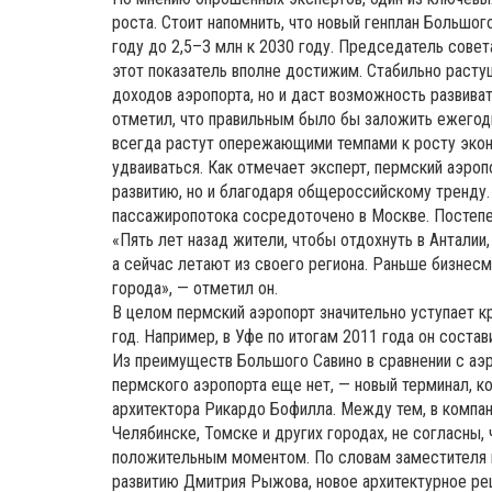
роста. Стоит напомнить, что новый генплан Большог
году до 2,5–3 млн к 2030 году. Председатель совет
этот показатель вполне достижим. Стабильно расту
доходов аэропорта, но и даст возможность развива
отметил, что правильным было бы заложить ежегодн
всегда растут опережающими темпами к росту эконо
удваиваться. Как отмечает эксперт, пермский аэропо
развитию, но и благодаря общероссийскому тренду.
пассажиропотока сосредоточено в Москве. Постепен
«Пять лет назад жители, чтобы отдохнуть в Анталии
а сейчас летают из своего региона. Раньше бизнесм
города», — отметил он.
В целом пермский аэропорт значительно уступает 
год. Например, в Уфе по итогам 2011 года он состави
Из преимуществ Большого Савино в сравнении с аэро
пермского аэропорта еще нет, — новый терминал, к
архитектора Рикардо Бофилла. Между тем, в компа
Челябинске, Томске и других городах, не согласны,
положительным моментом. По словам заместителя г
развитию Дмитрия Рыжова, новое архитектурное р