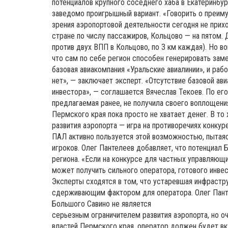
потенциалов крупного соседнего хаба в Екатеринбу
заведомо проигрышный вариант. «Говорить о преиму
зрения аэропортовой деятельности сегодня не прихо
стране по числу пассажиров, Кольцово — на пятом. 
против двух ВПП в Кольцово, по 3 км каждая). Но в
что сам по себе регион способен генерировать зам
базовая авиакомпания «Уральские авиалинии», и раб
нет», — заключает эксперт. «Отсутствие базовой ав
инвестора», — соглашается Вячеслав Текоев. По его
предлагаемая ранее, не получила своего воплощения
Пермского края пока просто не хватает денег. В то 
развития аэропорта — игра на противоречиях конкур
ПАЛ активно пользуется этой возможностью, пытая
игроков. Олег Пантелеев добавляет, что потенциал 
региона. «Если на конкурсе для частных управляющ
может получить сильного оператора, готового инвес
Эксперты сходятся в том, что устаревшая инфраст
сдерживающим фактором для оператора. Олег Панте
Большого Савино не является
серьезным ограничителем развития аэропорта, но оч
властей Пермского края, оператор должен будет в