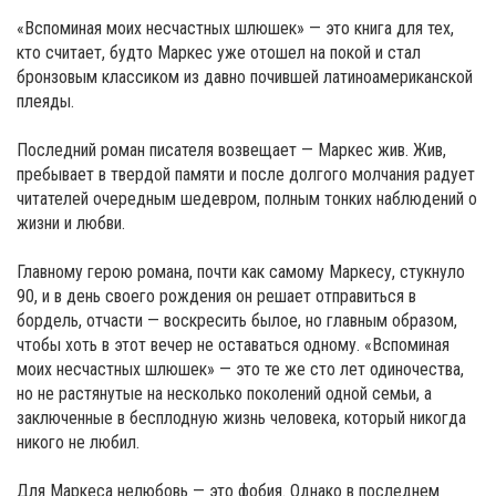
«Вспоминая моих несчастных шлюшек» — это книга для тех,
кто считает, будто Маркес уже отошел на покой и стал
бронзовым классиком из давно почившей латиноамериканской
плеяды.
Последний роман писателя возвещает — Маркес жив. Жив,
пребывает в твердой памяти и после долгого молчания радует
читателей очередным шедевром, полным тонких наблюдений о
жизни и любви.
Главному герою романа, почти как самому Маркесу, стукнуло
90, и в день своего рождения он решает отправиться в
бордель, отчасти — воскресить былое, но главным образом,
чтобы хоть в этот вечер не оставаться одному. «Вспоминая
моих несчастных шлюшек» — это те же сто лет одиночества,
но не растянутые на несколько поколений одной семьи, а
заключенные в бесплодную жизнь человека, который никогда
никого не любил.
Для Маркеса нелюбовь — это фобия. Однако в последнем