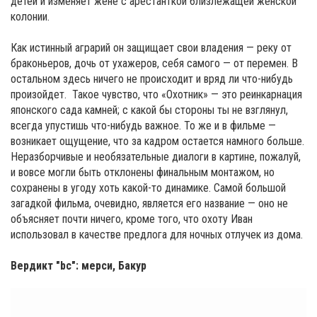
детей и изменяет жене с арестанткой близлежащей женской
колонии.
Как истинный аграрий он защищает свои владения — реку от
браконьеров, дочь от ухажеров, себя самого — от перемен. В
остальном здесь ничего не происходит и вряд ли что-нибудь
произойдет. Такое чувство, что «Охотник» — это реинкарнация
японского сада камней; с какой бы стороны ты не взглянул,
всегда упустишь что-нибудь важное. То же и в фильме —
возникает ощущение, что за кадром остается намного больше.
Неразборчивые и необязательные диалоги в картине, пожалуй,
и вовсе могли быть отклонены финальным монтажом, но
сохранены в угоду хоть какой-то динамике. Самой большой
загадкой фильма, очевидно, является его название — оно не
объясняет почти ничего, кроме того, что охоту Иван
использовал в качестве предлога для ночных отлучек из дома.
Вердикт "bc": мерси, Бакур