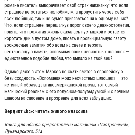
романе писатель выворачивает свой страх наизнанку: что если
страшнее не остаться нелюбимым, а пропустить через себя
всех любящих, так и не сумев привязаться ни к одному из них?
Что, если страшнее, перешагнув порог своего девяностолетия,
понять, что прожитая жизнь оказалась пустышкой и остается
коротать дни в пустом доме, писать в провинциальную газету
воскресные заметки обо всем на свете и терзать
нестареющую память, вспоминая своих несчастных шлюшек —
единственное подобие любви, что выпало на твой век?
Однако даже в этом Маркес не скатывается в европейскую
безысходность. «Вспоминая моих несчастных шлюшек» — это
истинный образец латиноамериканской прозы, тот самый
магический реализм с его полусном-полувыдумкой и с вечным
шансом на спасение и прозрение для всех заблудших.
Вердикт «bc»: читать живого классика
Книга для обзора предоставлена магазином «Пиотровский»,
Луначарского, 51а