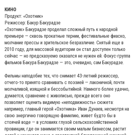
КИНО
Продукт: «Охотник»
Режиссер: Бакур Бакурадзе
«Охотник» Бакурадзе проделал сложный путь к народной
премьере — сквозь прокатные тернии, фестивальные фиаско,
молчание прессы и зрительское безразличие. Снятый еще в
2010 году, для массовой аудитории он стал доступен только
сейчас — но предсказуемо оказался не нужен ей. Фокус-группа
фильмов Бакура Бакурадзе — это, очевидно, сам Бакурадзе.
Фильмы наподобие тех, что снимает 43-летний режиссер,
отчего-то принято сравнивать с поэзией — лаконичной, почти
молчаливой, изящной и бессобытийной. Намного более удачно,
думается, сравнение с живописью, прежде всего оно
позволяет оценить видимую «неподвижность» сюжета:
например, главный герой «Охотника» Иван Дунаев, несмотря на
свою энергично говорящую фамилию, живет будто бы в
стоячей воде — в условиях глухой сельскохозяйственной
провинции, где он занимается своим малым бизнесом, растит