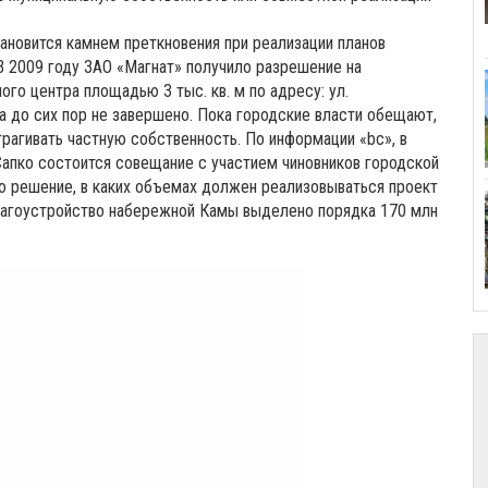
тановится камнем преткновения при реализации планов
В 2009 году ЗАО «Магнат» получило разрешение на
го центра площадью 3 тыс. кв. м по адресу: ул.
а до сих пор не завершено. Пока городские власти обещают,
рагивать частную собственность. По информации «bc», в
Сапко состоится совещание с участием чиновников городской
то решение, в каких объемах должен реализовываться проект
благоустройство набережной Камы выделено порядка 170 млн