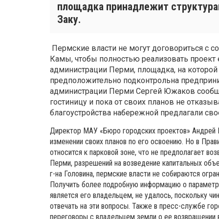
площадка принадлежит структура
Заку.
Пермские власти не могут договориться с с
Камы, чтобы полностью реализовать проект е
администрации Перми, площадка, на которо
предположительно подконтрольна предприни
администрации Перми Сергей Южаков сообща
гостиницу и пока от своих планов не отказыв
благоустройства набережной предлагали сво
Директор МАУ «Бюро городских проектов» Андрей Го
изменении своих планов по его освоению. Но в Прав
относится к парковой зоне, что не предполагает в
Перми, разрешений на возведение капитальных объе
г-на Головина, пермские власти не собираются огра
Получить более подробную информацию о параметра
является его владельцем, не удалось, поскольку ч
отвечать на эти вопросы. Также в пресс-службе гор
переговоры с владельцем земли о ее возвращении 