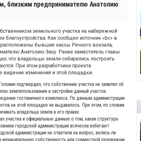
м, близким предпринимателю Анатолию
обственником земельного участка на набережной
е благоустройства. Как сообщил источник «bc» в
й расположены бывшие кассы Речного вокзала,
мателю Анатолию Заку. Ранее заместитель главы
л, что владельцы земли собирались построить
аются. При этом разработчики проекта
е видение изменения и этой площадки.
ловин подтвердил, что собственник участка не заявлял об
илах землепользования и застройки данный участок
озведение гостиничного комплекса. По данным администрации
ктов на этой площадке не выдавалось. При этом, по словам
ничивать владельца земли в его правах.
х участка и официальные данные о том, какая структура
иновники городской администрации всячески избегают
одской администрации не ответили на вопрос, велись ли
в муниципальную собственность или совместной реализации