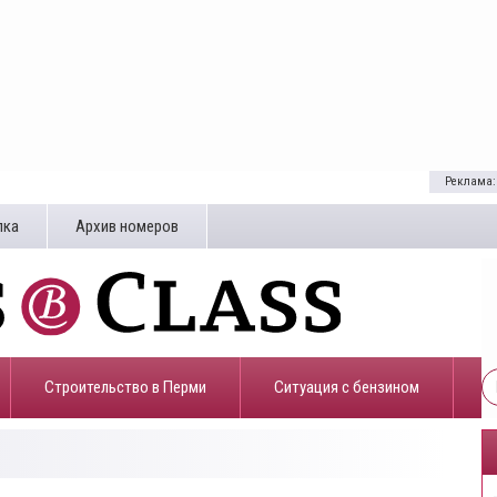
Реклама:
лка
Архив номеров
Строительство в Перми
​Ситуация с бензином