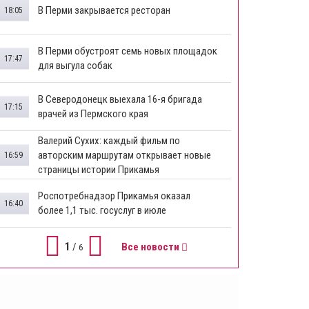
В Перми закрывается ресторан
18:05
​В Перми обустроят семь новых площадок
17:47
для выгула собак
В Северодонецк выехала 16-я бригада
17:15
врачей из Пермского края
​Валерий Сухих: каждый фильм по
авторским маршрутам открывает новые
16:59
страницы истории Прикамья
Роспотребнадзор Прикамья оказал
16:40
более 1,1 тыс. госуслуг в июле
1
/
Все новости
6