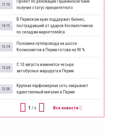
​Проект по реновации Пушкинской бани
17:10
получил статус приоритетного
​В Пермском крае поддержат бизнес,
пострадавший от ударов беспилотников
16:15
по складам маркетплейса
​Половина путепровода на шоссе
15:19
Космонавтов в Перми готова на 90 %
​С 10 августа изменятся четыре
13:29
автобусных маршрута в Перми
​Крупная парфюмерная сеть закрывает
12:05
единственный магазин в Перми
1
/
Все новости
6