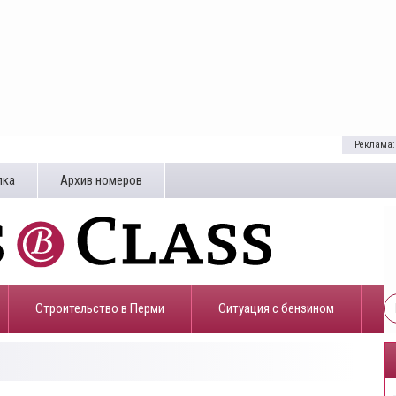
Реклама:
лка
Архив номеров
Строительство в Перми
​Ситуация с бензином