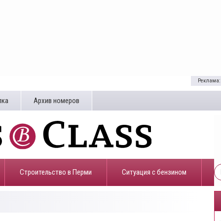
Реклама:
лка
Архив номеров
Строительство в Перми
​Ситуация с бензином