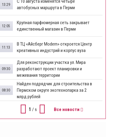
​С 10 августа изменятся четыре
13:29
автобусных маршрута в Перми
​Крупная парфюмерная сеть закрывает
12:05
единственный магазин в Перми
​В ТЦ «Айсберг Modern» откроется Центр
11:13
креативных индустрий и корпус вуза
Для реконструкции участка ул. Мира
разработают проект планировки и
09:30
межевания территории
Найден подрядчик для строительства в
Пермском округе экотехнопарка за 2
08:30
млрд рублей
1
/
Все новости
6