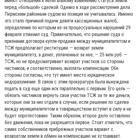
имеют отношения к нелегальному изменению статуса земли
перед «большой» сделкой. Однако в ходе рассмотрения дела
Пермским районным судом их позиция не учитывалась. Именно
это стало причиной подачи девяти кассационных жалоб,
определение по которым из-за процессуальных нарушений 29
февраля отменил суд. Примечательно, что решение суда о
признании договора купли-продажи между муниципалитетом и
ТСЖ предполагает реституцию — возврат земли
муниципалитету, а денег, уплаченных за нее, — 25 млн руб. —
ТСЖ, но не предусматривает возврат участков со стороны
частников, и соответственно, выплаты компенсации. Обе
стороны согласны, что тут имеет место юридическое
недоразумение. В связи с этим прокуратура была вынуждена
подать в суд еще один иск параллельно с первым. Его цель —
обязать частников вернуть свои участки ТСЖ за те же деньги,
которые они за них отдали в случае, если решение по сделке
между муниципалитетом и товариществом вступит в силу и не
будет опротестовано. Таким образом, второе дело оставлено
без движения, пока не разрешится первое. Стоит отметить, что
самих собственников прибрежных участков вариант с
возвратом земли в обмен на компенсацию не устраивает.