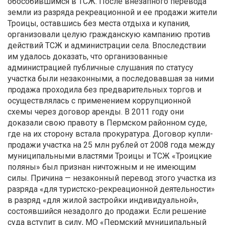
обособившимся в ТСЖ. После внезапного перевода
земли из разряда рекреационной и ее продажи жители
Троицы, оставшись без места отдыха и купания,
организовали целую гражданскую кампанию против
действий ТСЖ и администрации села. Впоследствии
им удалось доказать, что организованные
администрацией публичные слушания по статусу
участка были незаконными, а последовавшая за ними
продажа проходила без предварительных торгов и
осуществлялась с применением коррупционной
схемы через договор аренды. В 2011 году они
доказали свою правоту в Пермском районном суде,
где на их сторону встала прокуратура. Договор купли-
продажи участка на 25 млн рублей от 2008 года между
муниципальными властями Троицы и ТСЖ «Троицкие
поляны» был признан ничтожным и не имеющим
силы. Причина — незаконный перевод этого участка из
разряда «для туристско-рекреационной деятельности»
в разряд «для жилой застройки индивидуальной»,
состоявшийся незадолго до продажи. Если решение
суда вступит в силу, МО «Пермский муниципальный