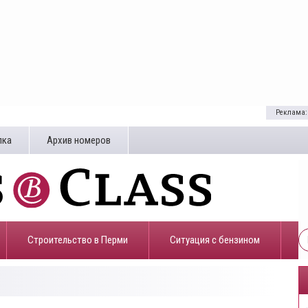
Реклама:
лка
Архив номеров
Строительство в Перми
​Ситуация с бензином