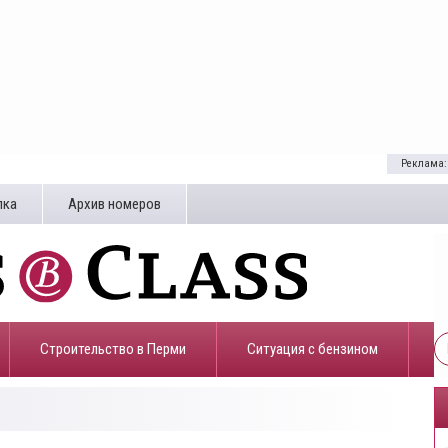
Реклама:
лка
Архив номеров
Строительство в Перми
​Ситуация с бензином