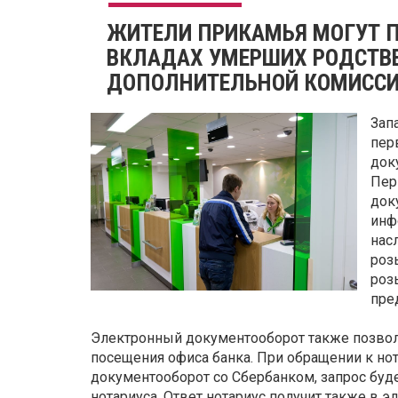
ЖИТЕЛИ ПРИКАМЬЯ МОГУТ 
ВКЛАДАХ УМЕРШИХ РОДСТВЕ
ДОПОЛНИТЕЛЬНОЙ КОМИСС
Зап
пер
док
Пер
док
инф
нас
роз
роз
пре
Электронный документооборот также позвол
посещения офиса банка. При обращении к н
документооборот со Сбербанком, запрос буде
нотариуса. Ответ нотариус получит также в э