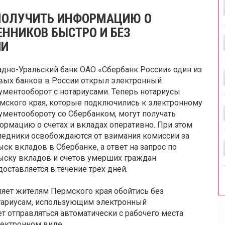
ПОЛУЧИТЬ ИНФОРМАЦИЮ О
ННИКОВ БЫСТРО И БЕЗ
ИИ
адно-Уральский банк ОАО «Сбербанк России» один из
вых банков в России открыл электронный
ументооборот с нотариусами. Теперь нотариусы
мского края, которые подключились к электронному
ументообороту со Сбербанком, могут получать
ормацию о счетах и вкладах оперативно. При этом
ледники освобождаются от взимания комиссии за
ыск вкладов в Сбербанке, а ответ на запрос по
ыску вкладов и счетов умерших граждан
доставляется в течение трех дней.
яет жителям Пермского края обойтись без
отариусам, использующим электронный
т отправляться автоматически с рабочего места
лектронном виде.