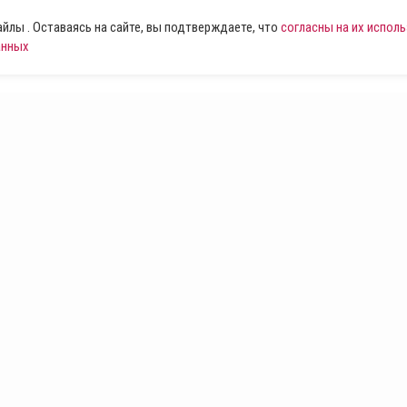
лы . Оставаясь на сайте, вы подтверждаете, что
согласны на их испол
анных