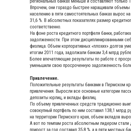
региональных банках меньше и составляют только 1
Впрочем, они гораздо быстрее наращивали объемы 
населению в пяти самостоятельных банках вырос на 
31,6 %. В абсолютных показателях размер кредитно
соответственно.
На фоне роста кредитного портфеля банки, работа
задолженности. При этом дисциплинированными себя
физлица. Объем корпоративных «плохих» долгов умен
итогам 2011 года, задолжали банкам 3,4 млрд рублей.
Более впечатляющие результаты по работе с просро
уменьшили свою просроченную задолженность более 
Привлечение.
Положительные результаты банками в Пермском крае
привлечения. Выросли все основные категории пасси
депозиты юрлиц, и вклады физлиц.
По объему привлеченных средств традиционно выиг
совокупный портфель по ним составил 138,1 млрд ру
на территории Пермского края, объем вкладов вырос
А вот по темпам роста абсолютным лидером стали 
прирост за год составил 35,8 %, а в пяти местных ба