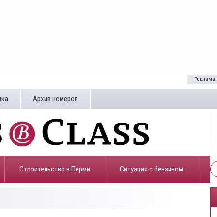
Реклама:
лка
Архив номеров
Строительство в Перми
​Ситуация с бензином