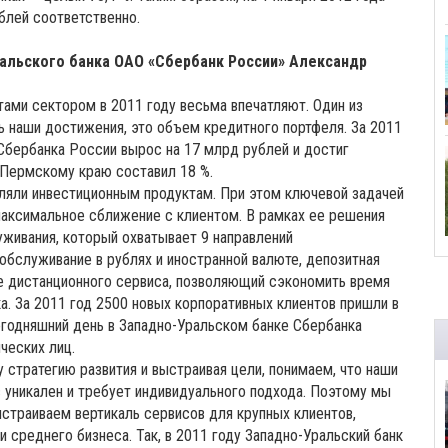
блей соответственно.
альского банка ОАО «Сбербанк России» Александр
ами сектором в 2011 году весьма впечатляют. Один из
 наши достижения, это объем кредитного портфеля. За 2011
Сбербанка России вырос на 17 млрд рублей и достиг
 Пермскому краю составил 18 %.
ляли инвестиционным продуктам. При этом ключевой задачей
 максимальное сближение с клиентом. В рамках ее решения
живания, который охватывает 9 направлений
обслуживание в рублях и иностранной валюте, депозитная
ре дистанционного сервиса, позволяющий сэкономить время
а. За 2011 год 2500 новых корпоративных клиентов пришли в
сегодняшний день в Западно-Уральском банке Сбербанка
ческих лиц.
 стратегию развития и выстраивая цели, понимаем, что наши
 уникален и требует индивидуального подхода. Поэтому мы
ыстраиваем вертикаль сервисов для крупных клиентов,
 среднего бизнеса. Так, в 2011 году Западно-Уральский банк