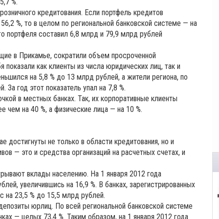
5,7 %.
розничного кредитования. Если портфель кредитов
56,2 %, то в целом по региональной банковской системе — на
го портфеля составил 6,8 млрд и 79,9 млрд рублей
ющие в Прикамье, сократили объем просроченной
 показали как клиенты из числа юридических лиц, так и
ьшился на 5,8 % до 13 млрд рублей, а жители региона, по
 За год этот показатель упал на 7,8 %.
чкой в местных банках. Так, их корпоративные клиенты
чем на 40 %, а физические лица — на 10 %.
 достигнуты не только в области кредитования, но и
вов — это и средства организаций на расчетных счетах, и
рывают вклады населению. На 1 января 2012 года
блей, увеличившись на 16,9 %. В банках, зарегистрированных
 на 23,5 % до 15,5 млрд рублей.
депозиты юрлиц. По всей региональной банковской системе
нках — целых 73,4 %. Таким образом, на 1 января 2012 года