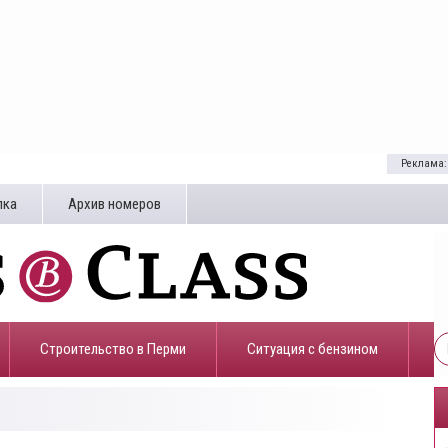
Реклама:
лка
Архив номеров
Строительство в Перми
​Ситуация с бензином