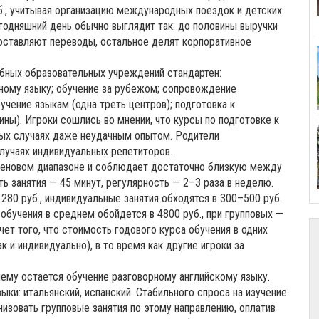
руб., учитывая организацию международных поездок и детских
егодняшний день обычно выглядит так: до половины выручки
оставляют переводы, остальное делят корпоративное
бных образовательных учреждений стандартен:
нному языку; обучение за рубежом; сопровождение
учение языкам (одна треть центров); подготовка к
ы). Игроки сошлись во мнении, что курсы по подготовке к
орых случаях даже неудачным опытом. Родители
случаях индивидуальных репетиторов.
ценовом диапазоне и соблюдает достаточно близкую между
ь занятия — 45 минут, регулярность — 2–3 раза в неделю.
 280 руб., индивидуальные занятия обходятся в 300–500 руб.
обучения в среднем обойдется в 4800 руб., при групповых —
чет того, что стоимость годового курса обучения в одних
ак и индивидуально), в то время как другие игроки за
ему остается обучение разговорному английскому языку.
ки: итальянский, испанский. Стабильного спроса на изучение
низовать групповые занятия по этому направлению, оплатив