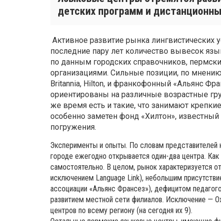
детских программ и дистанционны
Активное развитие рынка лингвистических ус
последние пару лет количество вывесок язык
по данным городских справочников, пермск
организациями. Сильные позиции, по мнени
Britannia, Hilton, и франкофонный «Альянс Ф
ориентированы на различные возрастные гру
же время есть и такие, что занимают крепки
особенно заметен фонд «Хилтон», известны
погружения.
Эксперименты и опыты. По словам представителей 
городе ежегодно открывается один-два центра. Как 
самостоятельно. В целом, рынок характеризуется о
исключением Language Link), небольшим присутств
ассоциации «Альянс Франсез»), дефицитом педагого
развитием местной сети филиалов. Исключение — Ox
центров по всему региону (на сегодня их 9).