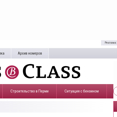
Реклама:
лка
Архив номеров
Строительство в Перми
​Ситуация с бензином