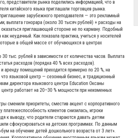
го, представители рынка поделились информацией, что в
теля китайского языка приглашали торговцев рынка.
 приглашение зарубежного преподавателя — это рекламный
ми; выплата гонорара (около 30 тысяч рублей) + расходы на
т оказаться приглашающей стороне не по карману. Подобный
как неудачный. Как показала практика, учиться у носителей
которые в общей массе от обучающихся в центрах
о 30 тыс. рублей в зависимости от количества часов. Выплата
статья расходов (порядка 40 % всех расходов).
 и аренду помещений приходится примерно по 20 %, на
, что языковой центр — сезонный бизнес, и традиционный
овам директора языкового центра Education Оксаны
м центр работает на 20–30 % мощности при неизменных
тры сменили приоритеты, сместив акцент с корпоративного
у платежеспособность клиентов снизилась, игроки
дя к выводу, что родители стараются давать детям
шили сфокусироваться на детских программах. По данным
 «бум на обучение детей дошкольного возраста от 3 лет».
ления. Корпоративное обучение иностранным языкам может