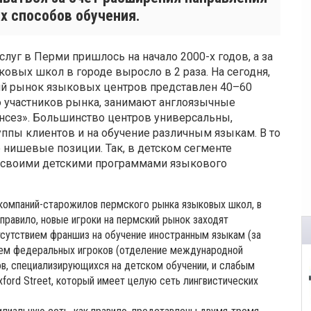
х способов обучения.
луг в Перми пришлось на начало 2000-х годов, а за
овых школ в городе выросло в 2 раза. На сегодня,
ий рынок языковых центров представлен 40–60
ю участников рынка, занимают англоязычные
рансез». Большинство центров универсальны,
ппы клиентов и на обучение различным языкам. В то
е нишевые позиции. Так, в детском сегменте
й своими детскими программами языкового
компаний-старожилов пермского рынка языковых школ, в
правило, новые игроки на пермский рынок заходят
тсутствием франшиз на обучение иностранным языкам (за
ием федеральных игроков (отделение международной
в, специализирующихся на детском обучении, и слабым
ford Street, который имеет целую сеть лингвистических