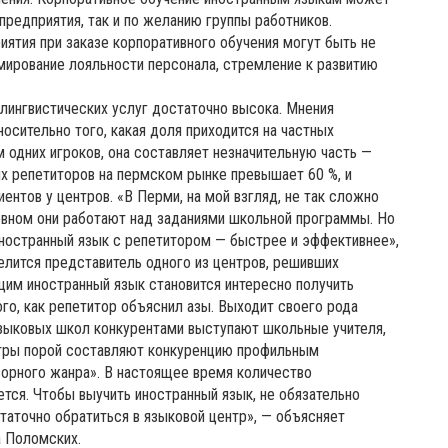
предприятия, так и по желанию группы работников.
тия при заказе корпоративного обучения могут быть не
мирование лояльности персонала, стремление к развитию
лингвистических услуг достаточно высока. Мнения
осительно того, какая доля приходится на частных
 одних игроков, она составляет незначительную часть —
х репетиторов на пермском рынке превышает 60 %, и
нтов у центров. «В Перми, на мой взгляд, не так сложно
новном они работают над заданиями школьной программы. Но
ностранный язык с репетитором — быстрее и эффективнее»,
делится представитель одного из центров, решивших
щим иностранный язык становится интересно получить
го, как репетитор объяснил азы. Выходит своего рода
языковых школ конкурентами выступают школьные учителя,
нтры порой составляют конкуренцию профильным
ворного жанра». В настоящее время количество
ся. Чтобы выучить иностранный язык, не обязательно
таточно обратиться в языковой центр», — объясняет
а Поломских.