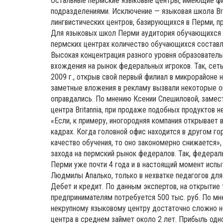
Остальные пермские языковые центры, имеющие фил
подразделениями. Исключение — языковая школа Brit
лингвистических центров, базирующихся в Перми, п
Для языковых школ Перми аудитория обучающихся в
пермских центрах количество обучающихся состав
Высокая концентрация разного уровня образователь
вхождения на рынок федеральных игроков. Так, сет
2009 г., открыв свой первый филиал в микрорайоне 
заметные вложения в рекламу вызвали некоторые оп
оправдались. По мнению Ксении Спешиловой, замес
центра Britannia, при продаже подобных продуктов
«Если, к примеру, иногородняя компания открывает 
кадрах. Когда головной офис находится в другом г
качество обучения, то оно закономерно снижается»
захода на пермский рынок федералов. Так, федерал
Перми уже почти 4 года и в настоящий момент испы
Людмилы Апалько, только в нехватке педагогов для
Дебет и кредит. По данным экспертов, на открытие 
предпринимателям потребуется 500 тыс. руб. По мн
некрупному языковому центру достаточно сложно не
центра в среднем займет около 2 лет. Прибыль одн