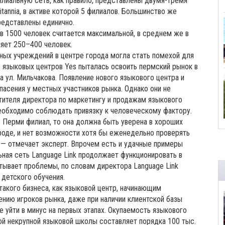
иальную сеть, как правило, представлены двумя-тремя
annia, в активе которой 5 филиалов. Большинство же
редставлены единично.
 1500 человек считается максимальной, в среднем же в
ляет 250–400 человек.
ных учреждений в центре города могла стать помехой для
ь языковых центров Yes пыталась освоить пермский рынок в
на ул. Мильчакова. Появление нового языкового центра и
асения у местных участников рынка. Однако они не
тителя директора по маркетингу и продажам языкового
 необходимо соблюдать привязку к человеческому фактору.
в Перми филиал, то она должна быть уверена в хороших
ороде, и нет возможности хотя бы еженедельно проверять
, — отмечает эксперт. Впрочем есть и удачные примеры
ьная сеть Language Link продолжает функционировать в
тывает проблемы, по словам директора Language Link
 детского обучения.
такого бизнеса, как языковой центр, начинающим
ению игроков рынка, даже при наличии клиентской базы
 уйти в минус на первых этапах. Окупаемость языкового
ой некрупной языковой школы составляет порядка 100 тыс.