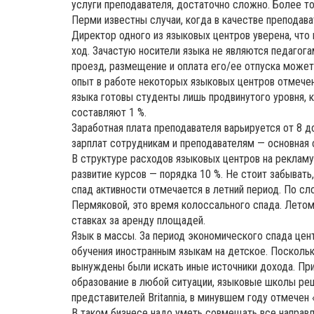
услуги преподавателя, достаточно сложно. Более то
Перми известны случаи, когда в качестве преподава
Директор одного из языковых центров уверена, что
ход. Зачастую носители языка не являются педагога
проезд, размещение и оплата его/ее отпуска може
опыт в работе некоторых языковых центров отмечен 
языка готовы студенты лишь продвинутого уровня, 
составляют 1 %.
Заработная плата преподавателя варьируется от 8 д
зарплат сотрудникам и преподавателям — основная 
В структуре расходов языковых центров на рекламу
развитие курсов — порядка 10 %. Не стоит забывать
спад активности отмечается в летний период. По сл
Пермяковой, это время колоссального спада. Лето
ставках за аренду площадей.
Язык в массы. За период экономического спада цен
обучения иностранным языкам на детское. Поскольк
вынуждены были искать иные источники дохода. При
образование в любой ситуации, языковые школы ре
представителей Britannia, в минувшем году отмечен
В таком бизнесе надо уметь совмещать все направ