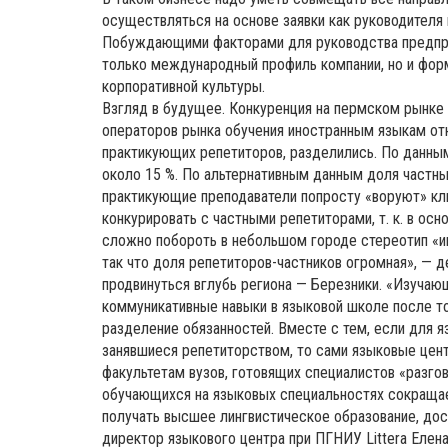
осуществляться на основе заявки как руководителя 
Побуждающими факторами для руководства предприя
только международный профиль компании, но и фор
корпоративной культуры.
Взгляд в будущее. Конкуренция на пермском рынке 
операторов рынка обучения иностранным языкам отн
практикующих репетиторов, разделились. По данным
около 15 %. По альтернативным данным доля частны
практикующие преподаватели попросту «воруют» клие
конкурировать с частными репетиторами, т. к. в ос
сложно побороть в небольшом городе стереотип «и
так что доля репетиторов-частников огромная», — 
продвинуться вглубь региона — Березники. «Изучаю
коммуникативные навыки в языковой школе после то
разделение обязанностей. Вместе с тем, если для 
занявшиеся репетиторством, то сами языковые це
факультетам вузов, готовящих специалистов «разго
обучающихся на языковых специальностях сокращает
получать высшее лингвистическое образование, дос
директор языкового центра при ПГНИУ Littera Елен