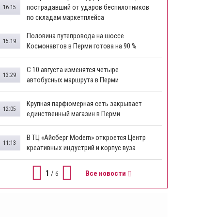
пострадавший от ударов беспилотников
16:15
по складам маркетплейса
​Половина путепровода на шоссе
15:19
Космонавтов в Перми готова на 90 %
​С 10 августа изменятся четыре
13:29
автобусных маршрута в Перми
​Крупная парфюмерная сеть закрывает
12:05
единственный магазин в Перми
​В ТЦ «Айсберг Modern» откроется Центр
11:13
креативных индустрий и корпус вуза
1
/
Все новости
6