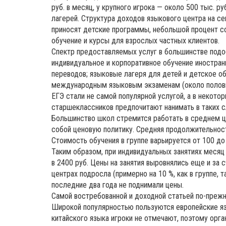
руб. в месяц, у крупного игрока — около 500 тыс. 
лагерей. Структура доходов языкового центра на с
приносят детские программы, небольшой процент с
обучение и курсы для взрослых частных клиентов.
Спектр предоставляемых услуг в большинстве подо
индивидуальное и корпоративное обучение иностра
переводов; языковые лагеря для детей и детское об
международным языковым экзаменам (около половин
ЕГЭ стали не самой популярной услугой, а в некот
старшеклассников предпочитают нанимать в таких 
Большинство школ стремится работать в среднем 
собой ценовую политику. Средняя продолжительност
Стоимость обучения в группе варьируется от 100 до
Таким образом, при индивидуальных занятиях месяц 
в 2400 руб. Цены на занятия выровнялись еще и за с
центрах подросла (примерно на 10 %, как в группе, т
последние два года не поднимали цены.
Самой востребованной и доходной статьей по-прежн
Широкой популярностью пользуются европейские язы
китайского языка игроки не отмечают, поэтому орга