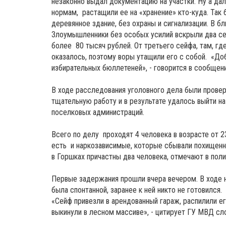
незаконно выдал документацию на участки. Ну а да
нормам, растащили ее на «хранение» кто-куда. Так
деревянное здание, без охраны и сигнализации. В 
Злоумышленники без особых усилий вскрыли два сейф
более 80 тысяч рублей. От третьего сейфа, там, гд
оказалось, поэтому воры утащили его с собой. «До
избирательных бюллетеней», - говорится в сообщен
В ходе расследования уголовного дела были провер
тщательную работу и в результате удалось выйти на
поселковых администраций.
Всего по делу проходят 4 человека в возрасте от 
есть и наркозависимые, которые сбывали похищенн
в Горшках причастны два человека, отмечают в поли
Первые задержания прошли вчера вечером. В ходе н
была спонтанной, заранее к ней никто не готовился.
«Сейф привезли в арендованный гараж, распилили ег
выкинули в лесном массиве», - цитирует ГУ МВД сл