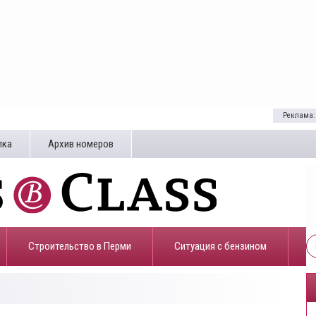
Реклама:
лка
Архив номеров
Строительство в Перми
​Ситуация с бензином