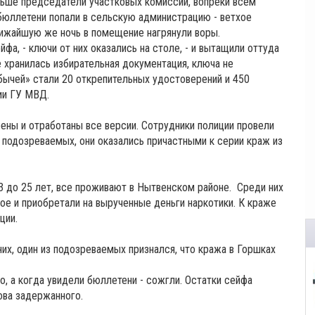
льше председатели участковых комиссий, вопреки всем
 бюллетени попали в сельскую администрацию - ветхое
ближайшую же ночь в помещение нагрянули воры.
а, - ключи от них оказались на столе, - и вытащили оттуда
е хранилась избирательная документация, ключа не
бычей» стали 20 открепительных удостоверений и 450
ии ГУ МВД.
ены и отработаны все версии. Сотрудники полиции провели
 подозреваемых, они оказались причастными к серии краж из
23 до 25 лет, все проживают в Нытвенском районе. Среди них
ое и приобретали на вырученные деньги наркотики. К краже
ции.
их, один из подозреваемых признался, что кража в Горшках
о, а когда увидели бюллетени - сожгли. Остатки сейфа
ова задержанного.