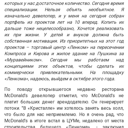
которых у нас достаточное количество. Сегодня время
специализации. Нельзя объять необъятное. Я
изначально девелопер, и у меня на сегодня собран
портфель из проектов лет на 10 вперед. Копить их
дальше тоже нецелесообразно, Хочется реализовать
их при жизни. У детей и внуков должна быть
собственная мотивация. Из приоритетных на этот год
проектов – торговый центр «Ленком» на пересечении
Компроса и Кирова и жилое здание на Пушкина за
«Муравейником». Сегодня мы работаем над
концепциями этих объектов, чтобы сделать их
коммерчески привлекательными. На площадку
«Ленкома», надеюсь, выйдем в октябре этого года.
По поводу открывшегося недавно ресторана
McDonald's девелопер отметил, что
McDonald's не
платит больших денег арендодателю. Он генерирует
потоки. "В «Кристалле» им хотелось занять весь холл,
что было для нас неприемлемо. Но я очень рад, что
McDonald's в итоге встал в ЦУМе, недалеко от места
строительства будущего «Ленкома», - заключил