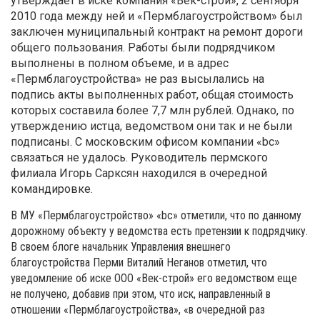
утверждает в иске компания «Век-строй», 2 сентября
2010 года между ней и «Пермблагоустройством» был
заключен муниципальный контракт на ремонт дороги
общего пользования. Работы были подрядчиком
выполнены в полном объеме, и в адрес
«Пермблагоустройства» не раз высылались на
подпись акты выполненных работ, общая стоимость
которых составила более 7,7 млн рублей. Однако, по
утверждению истца, ведомством они так и не были
подписаны. С московским офисом компании «bc»
связаться не удалось. Руководитель пермского
филиала Игорь Сарксян находился в очередной
командировке.
В МУ «Пермблагоустройство» «bc» отметили, что по данному
дорожному объекту у ведомства есть претензии к подрядчику.
В своем блоге начальник Управления внешнего
благоустройства Перми Виталий Неганов отметил, что
уведомление об иске ООО «Век-строй» его ведомством еще
не получено, добавив при этом, что иск, направленный в
отношении «Пермблагоустройства», «в очередной раз