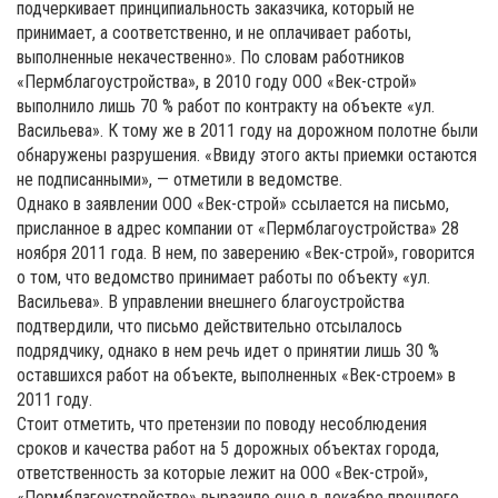
подчеркивает принципиальность заказчика, который не
принимает, а соответственно, и не оплачивает работы,
выполненные некачественно». По словам работников
«Пермблагоустройства», в 2010 году ООО «Век-строй»
выполнило лишь 70 % работ по контракту на объекте «ул.
Васильева». К тому же в 2011 году на дорожном полотне были
обнаружены разрушения. «Ввиду этого акты приемки остаются
не подписанными», — отметили в ведомстве.
Однако в заявлении ООО «Век-строй» ссылается на письмо,
присланное в адрес компании от «Пермблагоустройства» 28
ноября 2011 года. В нем, по заверению «Век-строй», говорится
о том, что ведомство принимает работы по объекту «ул.
Васильева». В управлении внешнего благоустройства
подтвердили, что письмо действительно отсылалось
подрядчику, однако в нем речь идет о принятии лишь 30 %
оставшихся работ на объекте, выполненных «Век-строем» в
2011 году.
Стоит отметить, что претензии по поводу несоблюдения
сроков и качества работ на 5 дорожных объектах города,
ответственность за которые лежит на ООО «Век-строй»,
«Пермблагоустройство» выразило еще в декабре прошлого