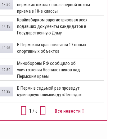
пермских школах после первой волны
14:50
приема в 10-е классы
Крайизбирком зарегистрировал всех
подавших документы кандидатов в
14:15
Государственную Думу
​В Пермском крае появятся 17 новых
13:25
спортивных объектов
Минобороны РФ сообщило об
уничтожении беспилотников над
12:50
Пермским краем
В Перми в седьмой раз проведут
11:35
кулинарную олимпиаду «Легенда»
1
/
Все новости
6