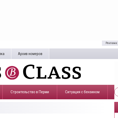
Реклама:
лка
Архив номеров
Строительство в Перми
​Ситуация с бензином