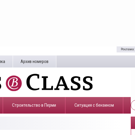
Реклама:
лка
Архив номеров
Строительство в Перми
​Ситуация с бензином