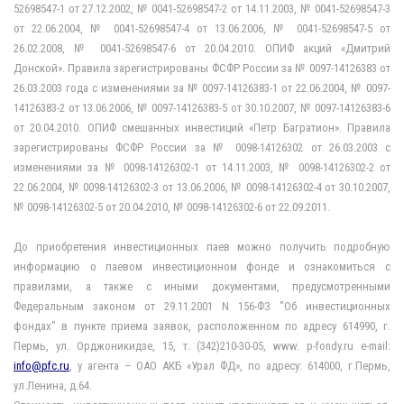
52698547-1 от 27.12.2002, № 0041-52698547-2 от 14.11.2003, № 0041-52698547-3
от 22.06.2004, № 0041-52698547-4 от 13.06.2006, № 0041-52698547-5 от
26.02.2008, № 0041-52698547-6 от 20.04.2010. ОПИФ акций «Дмитрий
Донской». Правила зарегистрированы ФСФР России за № 0097-14126383 от
26.03.2003 года с изменениями за № 0097-14126383-1 от 22.06.2004, № 0097-
14126383-2 от 13.06.2006, № 0097-14126383-5 от 30.10.2007, № 0097-14126383-6
от 20.04.2010. ОПИФ смешанных инвестиций «Петр Багратион». Правила
зарегистрированы ФСФР России за № 0098-14126302 от 26.03.2003 с
изменениями за № 0098-14126302-1 от 14.11.2003, № 0098-14126302-2 от
22.06.2004, № 0098-14126302-3 от 13.06.2006, № 0098-14126302-4 от 30.10.2007,
№ 0098-14126302-5 от 20.04.2010, № 0098-14126302-6 от 22.09.2011.
До приобретения инвестиционных паев можно получить подробную
информацию о паевом инвестиционном фонде и ознакомиться с
правилами, а также с иными документами, предусмотренными
Федеральным законом от 29.11.2001 N 156-ФЗ "Об инвестиционных
фондах" в пункте приема заявок, расположенном по адресу 614990, г.
Пермь, ул. Орджоникидзе, 15, т. (342)210-30-05, www. p-fondy.ru e-mail:
info@pfc.ru
, у агента – ОАО АКБ «Урал ФД», по адресу: 614000, г.Пермь,
ул.Ленина, д.64.