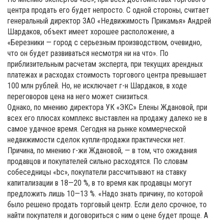
центра продать его будет непросто. С одной стороны, считает
генеральный директор ЗАО «Недвижимость Прикамья» Андрей
Шардаков, объект имеет хорошее расположение, а
«Березники — город с серьезным производством, очевидно,
что он будет развиваться несмотря ни на что». По
приблизительным расчетам эксперта, при текущих арендных
платежах и расходах стоимость торгового центра превышает
100 млн рублей. Но, не исключает г-н Шардаков, в ходе
переговоров цена на него может снизиться.
Однако, по мнению директора УК «ЭКС» Елены Ждановой, при
всех его плюсах комплекс выставлен на продажу далеко не в
самое удачное время. Сегодня на рынке коммерческой
недвижимости сделок купли-продажи практически нет.
Причина, по мнению г-жи Ждановой, — в том, что ожидания
продавцов и покупателей сильно расходятся. По словам
собеседницы «bc», покупатели рассчитывают на ставку
капитализации в 18—20 %, в то время как продавцы могут
предложить лишь 10—13 %. «Надо знать причину, по которой
было решено продать торговый центр. Если дело срочное, то
найти покупателя и договориться с ним о цене будет проще. А