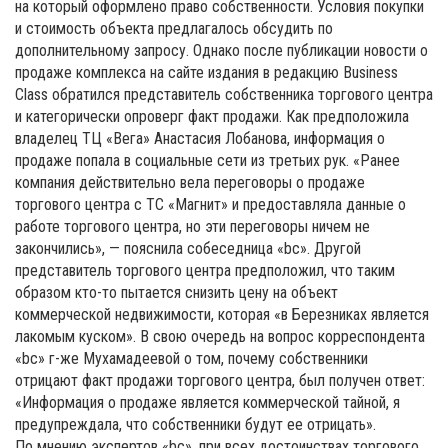
на который оформлено право собственности. Условия покупки
и стоимость объекта предлагалось обсудить по
дополнительному запросу. Однако после публикации новости о
продаже комплекса на сайте издания в редакцию Business
Class обратился представитель собственника торгового центра
и категорически опроверг факт продажи. Как предположила
владелец ТЦ «Вега» Анастасия Лобанова, информация о
продаже попала в социальные сети из третьих рук. «Ранее
компания действительно вела переговоры о продаже
торгового центра с ТС «Магнит» и предоставляла данные о
работе торгового центра, но эти переговоры ничем не
закончились», — пояснила собеседница «bc». Другой
представитель торгового центра предположил, что таким
образом кто-то пытается снизить цену на объект
коммерческой недвижимости, которая «в Березниках является
лакомым куском». В свою очередь на вопрос корреспондента
«bc» г-же Мухамадеевой о том, почему собственники
отрицают факт продажи торгового центра, был получен ответ:
«Информация о продаже является коммерческой тайной, я
предупреждала, что собственники будут ее отрицать».
По мнению экспертов «bc», при всех достоинствах торгового