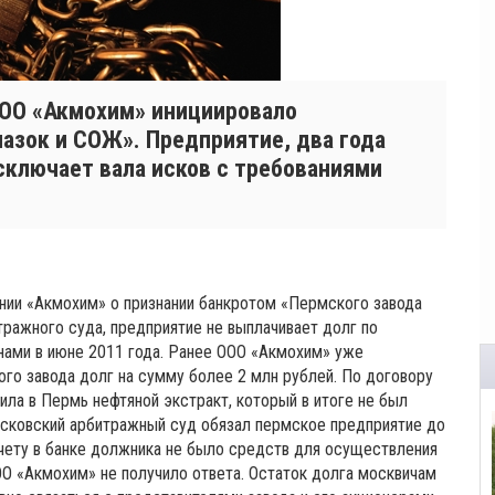
ООО «Акмохим» инициировало
азок и СОЖ». Предприятие, два года
сключает вала исков с требованиями
нии «Акмохим» о признании банкротом «Пермского завода
ражного суда, предприятие не выплачивает долг по
ами в июне 2011 года. Ранее ООО «Акмохим» уже
го завода долг на сумму более 2 млн рублей. По договору
ила в Пермь нефтяной экстракт, который в итоге не был
сковский арбитражный суд обязал пермское предприятие до
 счету в банке должника не было средств для осуществления
ОО «Акмохим» не получило ответа. Остаток долга москвичам