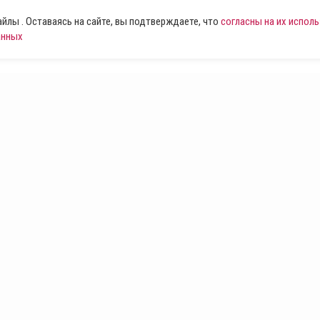
лы . Оставаясь на сайте, вы подтверждаете, что
согласны на их испол
анных