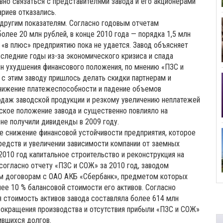
вно связаться с представителями завода и его акционерами
ариев отказались.
 другим показателям. Согласно годовым отчетам
более 20 млн рублей, в конце 2010 года — порядка 1,5 млн
 «в плюс» предприятию пока не удается. Завод объясняет
следние годы из-за экономического кризиса и спада
ин ухудшения финансового положения, по мнению «ПЗС и
 с этим заводу пришлось делать скидки партнерам и
снижение платежеспособности и падение объемов
одаж заводской продукции и резкому увеличению неплатежей
ское положение завода и существенно повлияло на
 не получили дивиденды в 2009 году.
ое снижение финансовой устойчивости предприятия, которое
редств и увеличении зависимости компании от заемных
 2010 год капитальное строительство и реконструкция на
 согласно отчету «ПЗС и СОЖ» за 2010 год, заводом
м договорам с ОАО АКБ «Сбербанк», предметом которых
е 10 % балансовой стоимости его активов. Согласно
я стоимость активов завода составляла более 614 млн
 сокращения производства и отсутствия прибыли «ПЗС и СОЖ»
пившихся долгов.