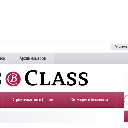
Реклама:
лка
Архив номеров
Строительство в Перми
​Ситуация с бензином