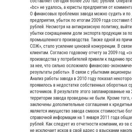
составляет сегодня более 200 тыс. рублей. Операти
«bc» не удалось, а юристы предприятия от коммент
О финансовых проблемах завода можно судить и по
предприятия, убыток по итогам 2009 года составил 
рублей. Несмотря на антикризисную политику, выйти
убытки сокращением доли экспорта продукции за по
промышленного производства. Также одной из прич
СОЖ», стало усиление ценовой конкуренции. В связи
клиентам. Согласно годовому отчету за 2009 год «
производства у потребителей привели к падению пр
за нее, что сильно осложнило финансово-экономиче
результаты работы». В связи с убытками акционеры
Анализ работы завода в 2010 году показал некотор
проявилось в недостатке собственных оборотных с
источников. В результате этого запланированные на
территории завода проведены не были. Кроме того,
заключены дополнительные соглашения к кредитны
является имущество завода смазок стоимостью боле
справочной информации на 1 января 2011 года обща
рублей. Как следует из отчетности компании, из-за
не исключает исков в свой адрес о взыскании нако