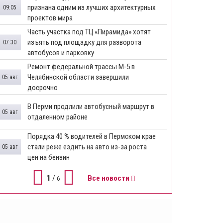
признана одним из лучших архитектурных
09:05
проектов мира
Часть участка под ТЦ «Пирамида» хотят
изъять под площадку для разворота
07:30
автобусов и парковку
Ремонт федеральной трассы М-5 в
Челябинской области завершили
05 авг
досрочно
​В Перми продлили автобусный маршрут в
05 авг
отдаленном районе
​Порядка 40 % водителей в Пермском крае
стали реже ездить на авто из-за роста
05 авг
цен на бензин
1
/
Все новости
6