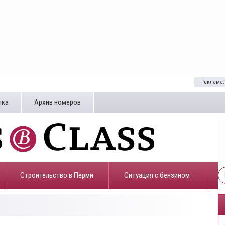
Реклама:
лка
Архив номеров
Строительство в Перми
​Ситуация с бензином