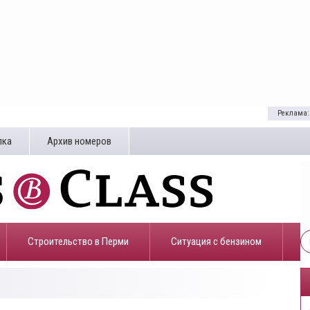
Реклама:
лка
Архив номеров
Строительство в Перми
​Ситуация с бензином