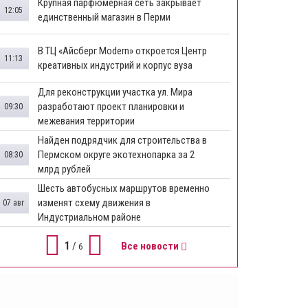
​Крупная парфюмерная сеть закрывает
12:05
единственный магазин в Перми
​В ТЦ «Айсберг Modern» откроется Центр
11:13
креативных индустрий и корпус вуза
Для реконструкции участка ул. Мира
разработают проект планировки и
09:30
межевания территории
Найден подрядчик для строительства в
Пермском округе экотехнопарка за 2
08:30
млрд рублей
Шесть автобусных маршрутов временно
изменят схему движения в
07 авг
Индустриальном районе
1
/
Все новости
6