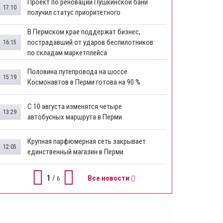
​Проект по реновации Пушкинской бани
17:10
получил статус приоритетного
​В Пермском крае поддержат бизнес,
пострадавший от ударов беспилотников
16:15
по складам маркетплейса
​Половина путепровода на шоссе
15:19
Космонавтов в Перми готова на 90 %
​С 10 августа изменятся четыре
13:29
автобусных маршрута в Перми
​Крупная парфюмерная сеть закрывает
12:05
единственный магазин в Перми
1
/
Все новости
6